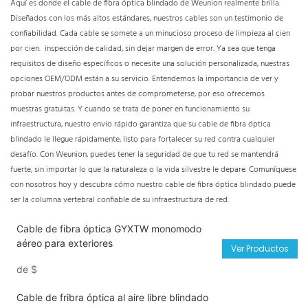
Aquí es donde el cable de fibra óptica blindado de Weunion realmente brilla.
Diseñados con los más altos estándares, nuestros cables son un testimonio de
confiabilidad. Cada cable se somete a un minucioso proceso de limpieza al cien
por cien. inspección de calidad, sin dejar margen de error. Ya sea que tenga
requisitos de diseño específicos o necesite una solución personalizada, nuestras
opciones OEM/ODM están a su servicio. Entendemos la importancia de ver y
probar nuestros productos antes de comprometerse, por eso ofrecemos
muestras gratuitas. Y cuando se trata de poner en funcionamiento su
infraestructura, nuestro envío rápido garantiza que su cable de fibra óptica
blindado le llegue rápidamente, listo para fortalecer su red contra cualquier
desafío. Con Weunion, puedes tener la seguridad de que tu red se mantendrá
fuerte, sin importar lo que la naturaleza o la vida silvestre le depare. Comuníquese
con nosotros hoy y descubra cómo nuestro cable de fibra óptica blindado puede
ser la columna vertebral confiable de su infraestructura de red.
Cable de fibra óptica GYXTW monomodo
aéreo para exteriores
Ver Productos
de
$
Cable de fribra óptica al aire libre blindado