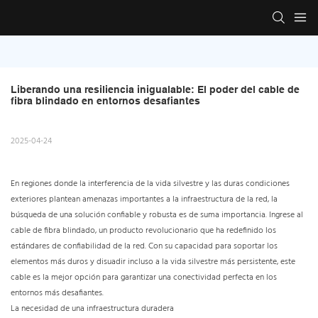
Liberando una resiliencia inigualable: El poder del cable de 
fibra blindado en entornos desafiantes
2025-04-24
En regiones donde la interferencia de la vida silvestre y las duras condiciones
exteriores plantean amenazas importantes a la infraestructura de la red, la
búsqueda de una solución confiable y robusta es de suma importancia. Ingrese al
cable de fibra blindado, un producto revolucionario que ha redefinido los
estándares de confiabilidad de la red. Con su capacidad para soportar los
elementos más duros y disuadir incluso a la vida silvestre más persistente, este
cable es la mejor opción para garantizar una conectividad perfecta en los
entornos más desafiantes.
La necesidad de una infraestructura duradera