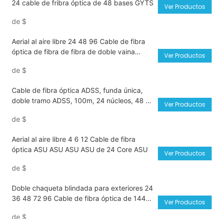
24 cable de fribra óptica de 48 bases GYTS
Ver Productos
de
$
Aerial al aire libre 24 48 96 Cable de fibra
óptica de fibra de fibra de doble vaina
Ver Productos
central
de
$
Cable de fibra óptica ADSS, funda única,
doble tramo ADSS, 100m, 24 núcleos, 48 ​​
Ver Productos
núcleos, 72 núcleos, 96 núcleos
de
$
Aerial al aire libre 4 6 12 Cable de fibra
óptica ASU ASU ASU ASU de 24 Core ASU
Ver Productos
de
$
Doble chaqueta blindada para exteriores 24
36 48 72 96 Cable de fibra óptica de 144
Ver Productos
núcleos GYTA53
de
$