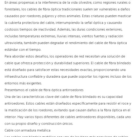
En áreas propensas a la interferencia de la vida silvestre, como regiones rurales o
forestales, los cables de fibra óptica tradicionales suelen ser vulnerables a daños
causados ​​por roedores, pájaros y otros animales. Estas criaturas pueden masticar
la cubierta protectora del cable, interrumpiendo la señal óptica y causando
costosos tiempos de inactividad. Además, las duras condiciones exteriores,
incluidas temperaturas extremas, lluvias intensas, vientos fuertes y radiación
ultravioleta, también pueden degradar el rendimiento del cable de fibra óptica
estándar con el tiempo.
Para abordar estos desafíos, los operadores de red necesitan una solución de
cable que ofrezca protección y durabilidad superiores. El cable de fibra blindado
está diseñado para satisfacer estas necesidades exactas, proporcionando una
infraestructura confiable y duradera que puede soportar los rigores incluso de los
entornos más exigentes.
Presentamos el cable de fibra óptica antirroedores
Una de las características clave del cable de fibra blindado es su capacidad
antiroedores. Estos cables están diseñados específicamente para resistir el roce y
la masticación de los roedores, evitando que causen daños a la fibra óptica en el
interior. Hay varios tipos diferentes de cables antiroedores disponibles, cada uno
con su propio diseño y construcción únicos.
Cable con armadura metálica