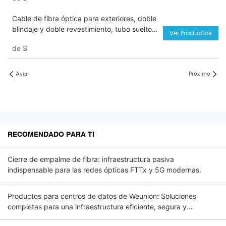
Cable de fibra óptica para exteriores, doble
blindaje y doble revestimiento, tubo suelto
Ver Productos
central, subterráneo, enterrado
de
$
directamente, Cable de fibra óptica
GYXTW53
Aviar
Próximo
RECOMENDADO PARA TI
Cierre de empalme de fibra: infraestructura pasiva
indispensable para las redes ópticas FTTx y 5G modernas.
Productos para centros de datos de Weunion: Soluciones
completas para una infraestructura eficiente, segura y
escalable.