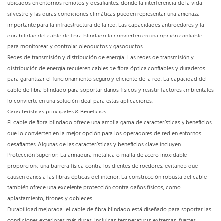
ubicados en entornos remotos y desafiantes, donde la interferencia de la vida
silvestre y las duras condiciones climáticas pueden representar una amenaza
importante para la infraestructura de la red. Las capacidades antiroedores y la
durabilidad del cable de fibra blindado lo convierten en una opción confiable
para monitorear y controlar oleoductos y gasoductos.
Redes de transmisión y distribución de energía: Las redes de transmisión y
distribución de energía requieren cables de fibra óptica confiables y duraderos
para garantizar el funcionamiento seguro y eficiente de la red. La capacidad del
cable de fibra blindado para soportar daños físicos y resistir factores ambientales
lo convierte en una solución ideal para estas aplicaciones.
Características principales & Beneficios
El cable de fibra blindado ofrece una amplia gama de características y beneficios
que lo convierten en la mejor opción para los operadores de red en entornos
desafiantes. Algunas de las características y beneficios clave incluyen::
Protección Superior: La armadura metálica o malla de acero inoxidable
proporciona una barrera física contra los dientes de roedores, evitando que
causen daños a las fibras ópticas del interior. La construcción robusta del cable
también ofrece una excelente protección contra daños físicos, como
aplastamiento, tirones y dobleces.
Durabilidad mejorada: el cable de fibra blindado está diseñado para soportar las
condiciones exteriores más duras, incluidas temperaturas extremas, fuertes