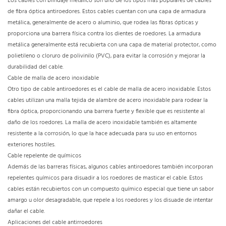
Los cables con blindaje metálico son uno de los tipos más populares de cables
de fibra óptica antiroedores. Estos cables cuentan con una capa de armadura
metálica, generalmente de acero o aluminio, que rodea las fibras ópticas y
proporciona una barrera física contra los dientes de roedores. La armadura
metálica generalmente está recubierta con una capa de material protector, como
polietileno o cloruro de polivinilo (PVC), para evitar la corrosión y mejorar la
durabilidad del cable.
Cable de malla de acero inoxidable
Otro tipo de cable antiroedores es el cable de malla de acero inoxidable. Estos
cables utilizan una malla tejida de alambre de acero inoxidable para rodear la
fibra óptica, proporcionando una barrera fuerte y flexible que es resistente al
daño de los roedores. La malla de acero inoxidable también es altamente
resistente a la corrosión, lo que la hace adecuada para su uso en entornos
exteriores hostiles.
Cable repelente de químicos
Además de las barreras físicas, algunos cables antiroedores también incorporan
repelentes químicos para disuadir a los roedores de masticar el cable. Estos
cables están recubiertos con un compuesto químico especial que tiene un sabor
amargo u olor desagradable, que repele a los roedores y los disuade de intentar
dañar el cable.
Aplicaciones del cable antirroedores