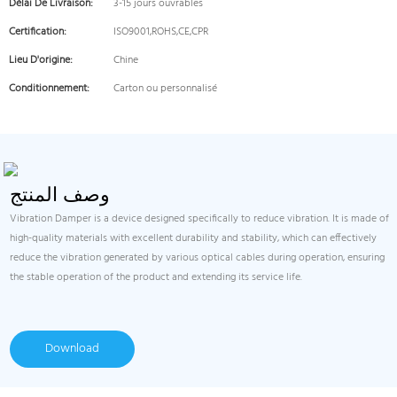
Délai De Livraison:
3-15 jours ouvrables
Certification:
ISO9001,ROHS,CE,CPR
Lieu D'origine:
Chine
Conditionnement:
Carton ou personnalisé
وصف المنتج
Vibration Damper is a device designed specifically to reduce vibration. It is made of
high-quality materials with excellent durability and stability, which can effectively
reduce the vibration generated by various optical cables during operation, ensuring
the stable operation of the product and extending its service life.
Download