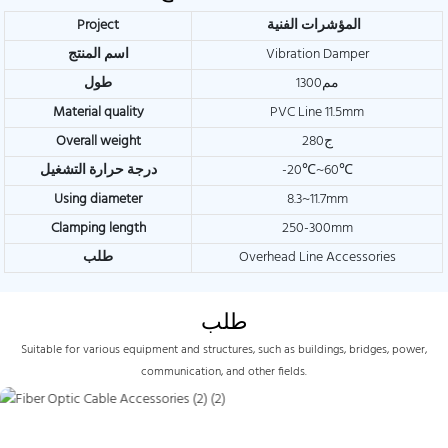
Project
المؤشرات الفنية
اسم المنتج
Vibration Damper
1300مم
طول
Material quality
PVC Line 11.5mm
Overall weight
280ج
درجة حرارة التشغيل
-20℃~60℃
Using diameter
8.3~11.7mm
Clamping length
250-300mm
طلب
Overhead Line Accessories
طلب
Suitable for various equipment and structures, such as buildings, bridges, power,
communication, and other fields.