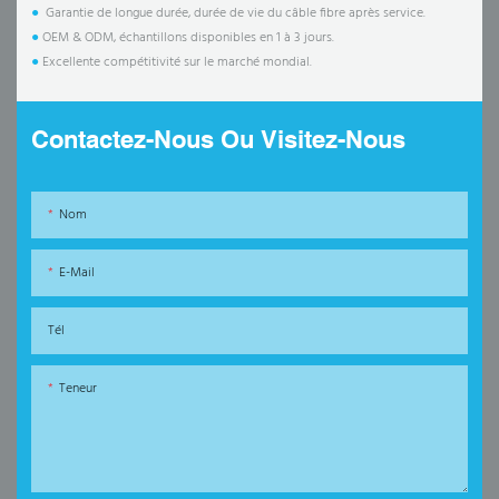
●
Garantie de longue durée, durée de vie du câble fibre après service.
●
OEM & ODM, échantillons disponibles en 1 à 3 jours.
●
Excellente compétitivité sur le marché mondial.
Contactez-Nous Ou Visitez-Nous
Nom
E-Mail
Tél
Teneur