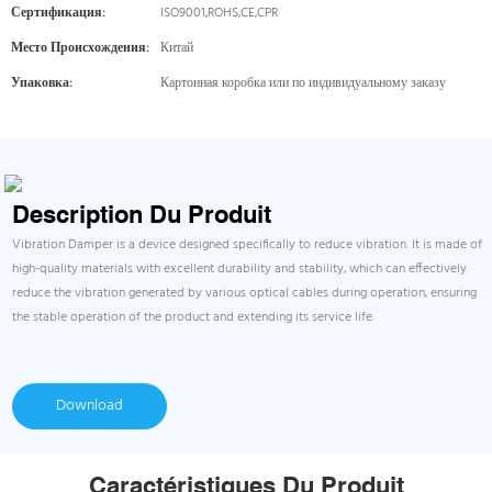
Сертификация:
ISO9001,ROHS,CE,CPR
Место Происхождения:
Китай
Упаковка:
Картонная коробка или по индивидуальному заказу
Description Du Produit
Vibration Damper is a device designed specifically to reduce vibration. It is made of
high-quality materials with excellent durability and stability, which can effectively
reduce the vibration generated by various optical cables during operation, ensuring
the stable operation of the product and extending its service life.
Download
Caractéristiques Du Produit