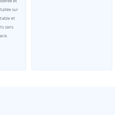
odérée et
tallée sur
 table et
ts sans
ace.