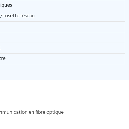
niques
/ rosette réseau
t
tre
mmunication en fibre optique.