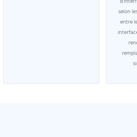
d'inter
selon le
entre 
interfac
rend
rempl
s