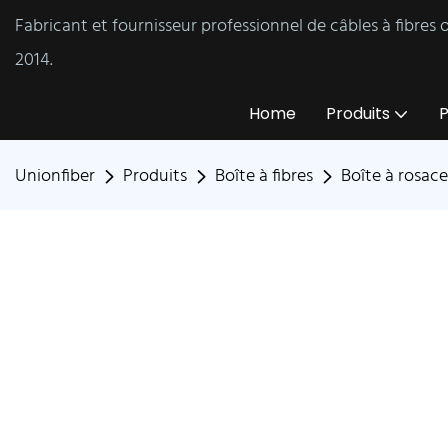
Fabricant et fournisseur professionnel de câbles à fibres
2014.
Home
Produits
P
Unionfiber
Produits
Boîte à fibres
Boîte à rosace