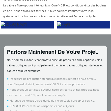
Le câble à fibre optique intérieur Mini-Core 1~24F est conditionné sur des bobines
en bois. Nous offrons des services OEM et pouvons imprimer votre logo
gratuitement. La bobine en bois assure la sécurité et est facile à manipuler.
Parlons Maintenant De Votre Projet.
Nous sommes un fabricant professionnel de produits à fibres optiques. Nos
câbles optiques sont principalement divisés en câbles optiques intérieurs et
câbles optiques extérieurs.
●
Procédure de production standard, exigences de test de haut niveau,
contrôle qualité strict, inspection à 100 % à chaque procédure.
●
Nous avons un certificat ISO pour notre entreprise et nos produits, nous
avons un certificat CPI pour le marché européen.
●
Garantie de longue durée, durée de vie du câble fibre après service.
●
OEM & ODM, échantillons disponibles en 1 à 3 jours.