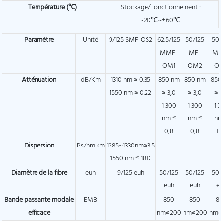
Température (℃)
Stockage/Fonctionnement :
-20℃~+60℃
Paramètre
Unité
9/125 SMF-OS2
62.5/125
50/125
50
MMF-
MF-
M
OM1
OM2
O
Atténuation
dB/Km
1310 nm ≤ 0.35
850 nm
850 nm
85
1550 nm ≤ 0.22
≤ 3,0
≤ 3,0
≤ 
1 300
1 300
1 
nm ≤
nm ≤
n
0,8
0,8
0
Dispersion
Ps/nm.km
1285~1330nm≤3.5
-
-
1550 nm ≤ 18.0
Diamètre de la fibre
euh
9/125 euh
50/125
50/125
50
euh
euh
e
Bande passante modale
EMB
-
850
850
8
efficace
nm≥200
nm≥200
nm