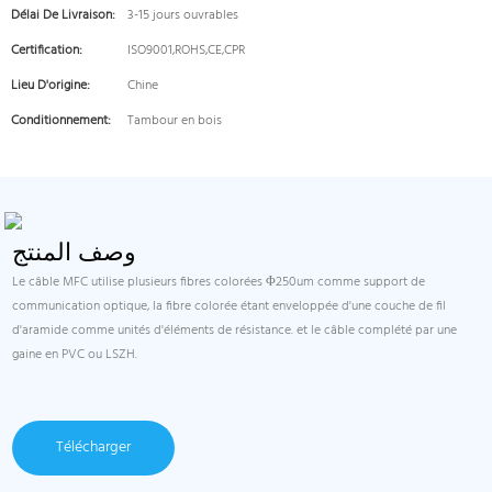
Délai De Livraison:
3-15 jours ouvrables
Certification:
ISO9001,ROHS,CE,CPR
Lieu D'origine:
Chine
Conditionnement:
Tambour en bois
وصف المنتج
Le câble MFC utilise plusieurs fibres colorées Φ250um comme support de
communication optique, la fibre colorée étant enveloppée d'une couche de fil
d'aramide comme unités d'éléments de résistance. et le câble complété par une
gaine en PVC ou LSZH.
Télécharger