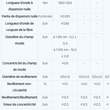
Longueur d'onde à
Nm
1300-1324
-
-
dispersion nulle
Pente de dispersion nulle
Ps/nm.km
≤0.095
-
-
Longueur d'onde de
Euh
≤1260
-
-
coupure de la fibre
Diamètre du champ
Euh
à 1 310 nm - 9,2 ±
-
-
modal
0,4
à 1 550 nm - 10,4
± 0,8
Concentricité du champ
Euh
≤0.8
-
-
de mode
Diamètre de revêtement
Euh
125±1.0
125±2.0
125±2.0
125
Revêtement non-
%
≤1.0
≤2.0
≤2.0
≤
circularité
Revêtement/Revêtement
Euh
≤12.5
≤12.5
≤12.5
≤1
Erreur de concentricité
Euh
≤12.5
≤12.5
≤12.5
≤1