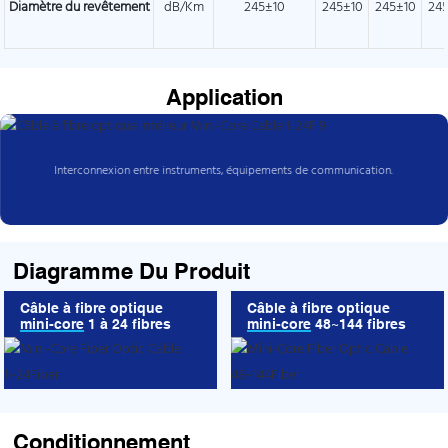
Diamètre du revêtement
dB/Km
245±10
245±10
245±10
24
Application
Interconnexion entre instruments, équipements de communication.
Diagramme Du Produit
Câble à fibre optique
Câble à fibre optique
mini-core 1 à 24 fibres
mini-core 48~144 fibres
Conditionnement