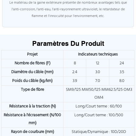
Le matériau de la gaine extérieure présente de nombreux avantages tels que
l'anti-corrosion, l'anti-eau, l'anti-rayonnement ultraviolet, le retardateur de
flamme et l'innocuité pour l'environnement, etc.
Paramètres Du Produit
Projet
Indicateurs techniques
Nombre de fibres (F)
8
12
24
Diamètre du câble (mm)
2.4
3.0
3.5
Poids du câble (kg/km)
3.9
7.0
8.0
Type de fibre
SM9/125 MM50/125 MM62.5/125 OM3
OM4
Résistance à la traction (N)
Long/Court terme : 60/100
Résistance à l'écrasement (N/100
Long/Court terme : 100/500
mm)
Rayon de courbure (mm)
Statique/Dynamique : 10D/20D