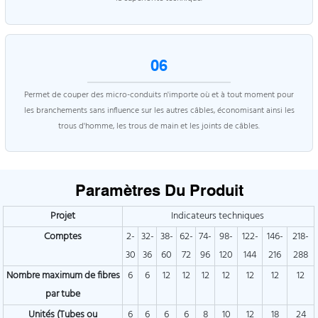
06
Permet de couper des micro-conduits n'importe où et à tout moment pour
les branchements sans influence sur les autres câbles, économisant ainsi les
trous d'homme, les trous de main et les joints de câbles.
Paramètres Du Produit
Projet
Indicateurs techniques
Comptes
2-
32-
38-
62-
74-
98-
122-
146-
218-
30
36
60
72
96
120
144
216
288
Nombre maximum de fibres
6
6
12
12
12
12
12
12
12
par tube
Unités (Tubes ou
6
6
6
6
8
10
12
18
24