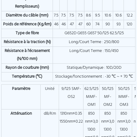
Remplisseurs)
Diamètre du câble (mm)
7.5
7.5
7.5
7.5
8.6
9.5
10.6
10.6
12.2
Poids de référence (Kg/km)
46
46
47
47
60
74
90
93
120
Type de fibre
G652D G655 G657 50/125 62.5/125
Résistance à la traction (N)
Long/Court Terme : 250/800
Résistance à l'écrasement
Long/Court Terme : 150/450
(N/100 mm)
Rayon de courbure (mm)
Statique/Dynamique : 10D/20D
Température (℃)
Stockage/fonctionnement : -30 ℃ ~ + 70 ℃
Paramètre
Unité
9/125 SMF-
62.5/125
50/125
50/125
5
OS2
MMF-
MF-
MMF-
OM1
OM2
OM3
Atténuation
dB/Km
1310nm≤0.35
850
850
850
1550nm≤0.22
nm≤3,0
nm≤3,0
nm≤3,0
n
1300
1300
1300