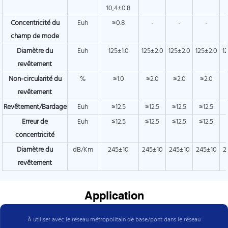
10,4±0.8
Concentricité du
Euh
≤0.8
-
-
-
champ de mode
Diamètre du
Euh
125±1.0
125±2.0
125±2.0
125±2.0
1
revêtement
Non-circularité du
%
≤1.0
≤2.0
≤2.0
≤2.0
revêtement
Revêtement/Bardage
Euh
≤12.5
≤12.5
≤12.5
≤12.5
Erreur de
Euh
≤12.5
≤12.5
≤12.5
≤12.5
concentricité
Diamètre du
dB/Km
245±10
245±10
245±10
245±10
2
revêtement
Application
À utiliser avec le réseau métropolitain de base/pont dans le réseau