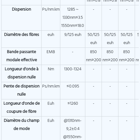
nm≤0.8
nm≤0.8
nm≤0.8
n
Dispersion
Ps/nm.km
1285 ~
-
-
-
1330nm≤3.5
1550nm≤18.0
Diamètre des fibres
euh
9/125 euh
50/125
50/125
50/125
5
euh
euh
euh
Bande passante
EMB
-
850
850
850
modale effective
nm≥200
nm≥200
nm≥200
n
Longueur d'onde à
Nm
1300-1324
-
-
-
dispersion nulle
Pente de dispersion
Ps/nm.km
≤0.095
-
-
-
nulle
Longueur d'onde de
Euh
≤1260
-
-
-
coupure de fibre
Diamètre du champ
Euh
@1310nm-
-
-
-
de mode
9,2±0.4
@1550nm-