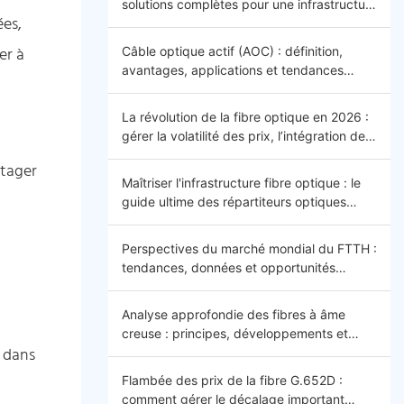
solutions complètes pour une infrastructure
ées,
efficace, sécurisée et évolutive
er à
Câble optique actif (AOC) : définition,
avantages, applications et tendances
futures
La révolution de la fibre optique en 2026 :
gérer la volatilité des prix, l’intégration de
l’IA et la connectivité mondiale –
rtager
Introduction
Maîtriser l'infrastructure fibre optique : le
guide ultime des répartiteurs optiques
(ODF) 2026
Perspectives du marché mondial du FTTH :
tendances, données et opportunités
futures
Analyse approfondie des fibres à âme
creuse : principes, développements et
n dans
applications
Flambée des prix de la fibre G.652D :
comment gérer le décalage important