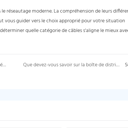
s le réseautage moderne. La compréhension de leurs différe
ut vous guider vers le choix approprié pour votre situation
 déterminer quelle catégorie de câbles s'aligne le mieux ave
Comprendre la fibre multimode: types, caractéristiques et différences (OM1 vs OM2 vs OM3 vs OM4 vs OM5)
Que devez-vous savoir sur la boîte de distribution des fibres?
S