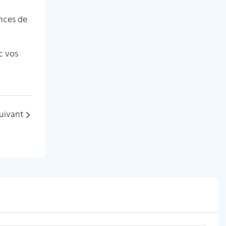
nces de
c vos
uivant