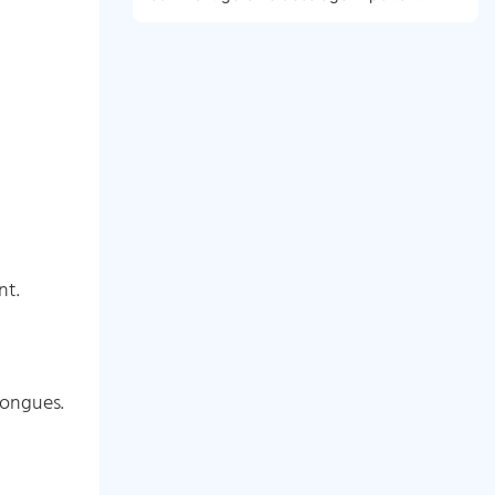
entre les plafonds d’appel d’offres et la
réalité du marché
nt.
.
longues.