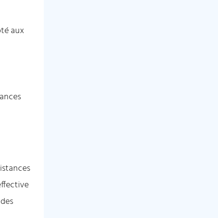
pté aux
mances
distances
ffective
 des