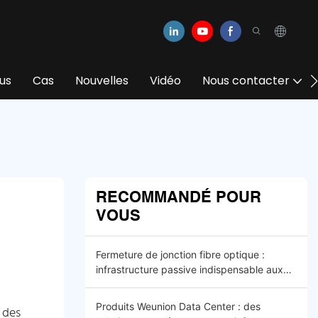
us
Cas
Nouvelles
Vidéo
Nous contacter
RECOMMANDÉ POUR
VOUS
Fermeture de jonction fibre optique :
infrastructure passive indispensable aux
réseaux optiques FTTx et 5G modernes
Produits Weunion Data Center : des
 des