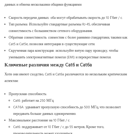
данных и обмена несколькими общими функциями:
Скорость передачи данных: оба могут обрабатывать скорость до 10 Гбит / с.
Тип разъема: Используйте стандартные разъемы RJ-45, обеспечивая
совместимость с большинством сетевого оборудования.
Обратная совместимость: совместим с более ранними стандартами, такими как
Cat5 и Cat5e, позволяя интеграции в существующие сети.
Скрученная пара конструкция: используйте витую пару проводку, чтобы
уменьшить электромагнитные помехи (EMI) и перекрестные помехи.
Ключевые различия между Cat6 и Cat6a
Хотя они имеют сходство, Cat6 и Cat6a различаются по нескольким критическим
аспектам:
Пропускная способность:
Cat6: работает на 250 МГц.
CAT6A: удваивает пропускную способность до 500 МГц, что позволяет
передавать больше данных одновременно.
Максимальное расстояние на 10 Гбит / с:
Cat6: поддерживает от 10 Гбит / с до 55 метров; Кроме того,
производительность может ухудшиться.