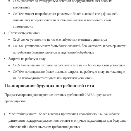
Cat6: работает со стандартным сетевым оборудованием без особых
требований.
CAT6A: может потребоваться разъемы с более высокой спецификацией,
панели патч и переключатели, чтобы полностью использовать свои
возможности.
Сложность установки:
Cat6: легче установить из -за его гибкости и меньшего диаметра.
CAT6A: установка может быть более сложной; Его жесткость и размер могут
потребовать больших каналов и тщательной обработки.
Затраты на рабочую силу:
Cat6: более низкие затраты на рабочую силу из -за более простой установки.
CAT6A: потенциально более высокие затраты на рабочую силу, вытекающие
из -за необходимости тщательной практики установки.
Планирование будущих потребностей сети
При рассмотрении долгосрочных сетевых требований CAT6A предлагает
преимущества:
Масштабируемость: более высокая пропускная способность CAT6A и более
длительная поддержка расстояния делают его лучше подходящим для будущих
обновлений и более высоких требований данных.