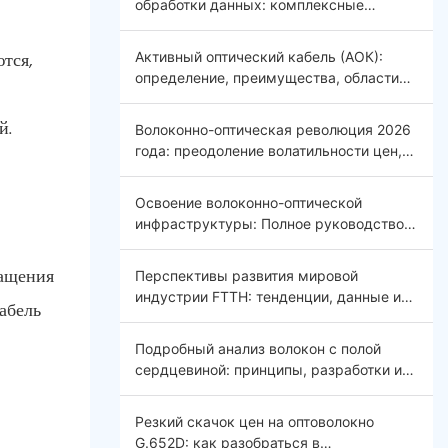
обработки данных: комплексные
решения для эффективной, безопасной и
масштабируемой инфраструктуры.
тся,
Активный оптический кабель (АОК):
определение, преимущества, области
применения и будущие тенденции.
й.
Волоконно-оптическая революция 2026
года: преодоление волатильности цен,
интеграция ИИ и глобальная связь.
Введение.
Освоение волоконно-оптической
инфраструктуры: Полное руководство
по оптическим распределительным
щитам (ODF) 2026
ращения
Перспективы развития мировой
индустрии FTTH: тенденции, данные и
кабель
будущие возможности
Подробный анализ волокон с полой
сердцевиной: принципы, разработки и
области применения.
Резкий скачок цен на оптоволокно
G.652D: как разобраться в