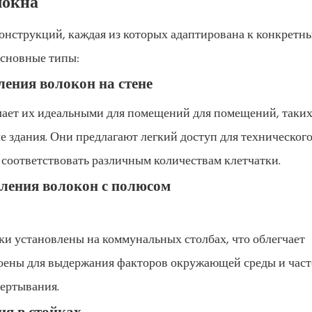
локна
онструкций, каждая из которых адаптирована к конкретн
основные типы:
ления волокон на стене
елает их идеальными для помещений для помещений, таких
 здания. Они предлагают легкий доступ для техническог
 соответствовать различным количествам клетчатки.
еления волокон с полюсом
и установлены на коммунальных столбах, что облегчает
роены для выдержания факторов окружающей среды и част
вертывания.