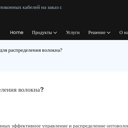
оконных кабелей на заказ с
Home
Продукты
Услуги
Решение
О н
 для распределения волокна?
еления волокна?
анных эффективное управление и распределение оптовол