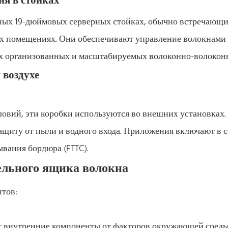
ия в стойках
тных 19-дюймовых серверных стойках, обычно встречающи
х помещениях. Они обеспечивают управление волокнами
их организованных и масштабируемых волоконно-волокон
 воздухе
овий, эти коробки используются во внешних установках.
ащиту от пыли и водного входа. Приложения включают в с
ывания бордюра (FTTC).
льного ящика волокна
тов:
 внутренние компоненты от факторов окружающей среды