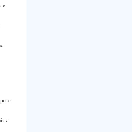
ели
и
х.
ерите
айта