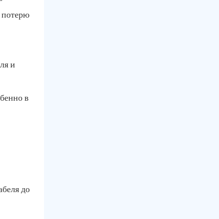
ю потерю
ля и
бенно в
абеля до