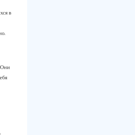
хся в
но.
 Они
ебя
.