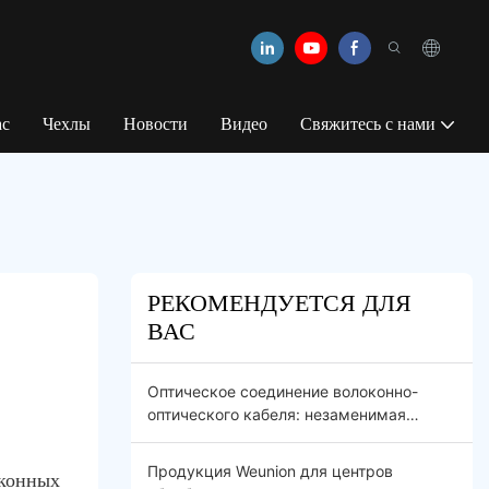
ас
Чехлы
Новости
Видео
Свяжитесь с нами
РЕКОМЕНДУЕТСЯ ДЛЯ
ВАС
Оптическое соединение волоконно-
оптического кабеля: незаменимая
пассивная инфраструктура для
современных оптических сетей FTTx и
Продукция Weunion для центров
оконных
5G.