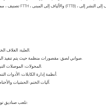
تصنيف ، مما يضمن الحم
العلبة: الغلاف الخارجي الذي يحمي المكونات الداخلية من العوامل البيئية.
صواني لصق: مقصورات منظمة حيث يتم تنفيذ الربط الألياف ، مما يضمن الحد الأدنى من فقدان الإشارة.
المحولات: الموصلات التي تسهل توصيل كابلات الألياف بمكونات الشبكة الأخرى.
أنظمة إدارة الكابلات: الأدوات التنظيمية التي تمنع تشابك الكابلات وتضمن التوجيه السليم.
آليات الختم: الحشيات والأختام التي توفر حماية البيئة ، وخاصة في المنشآت الخارجية.
تلعب صناديق توزيع الألياف عدة أدوار محورية في شبكات الألياف البصرية: