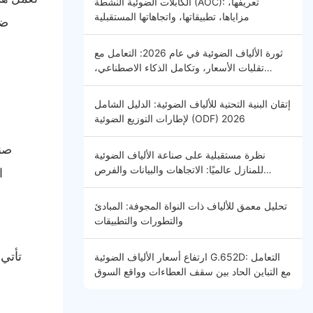
الكابلات الضوئية النشطة (AOC): تعريفها،
مزاياها، تطبيقاتها، واتجاهاتها المستقبلية
ثورة الألياف الضوئية في عام 2026: التعامل مع
تقلبات الأسعار، وتكامل الذكاء الاصطناعي،
والاتصال العالمي - مقدمة
إتقان البنية التحتية للألياف الضوئية: الدليل الشامل
لإطارات التوزيع الضوئية (ODF) 2026
صند
نظرة مستقبلية على صناعة الألياف الضوئية
للمنازل عالميًا: الاتجاهات والبيانات والفرص
ا
المستقبلية
تحليل معمق للألياف ذات النواة المجوفة: المبادئ
والتطورات والتطبيقات
تأتي 
ارتفاع أسعار الألياف الضوئية G.652D: التعامل
مع التباين الحاد بين سقف العطاءات وواقع السوق