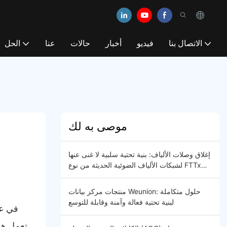
الاتصال بنا
فيديو
أخبار
حالات
عنا
الحل
موصى به لك
إغلاق وصلات الألياف: بنية تحتية سلبية لا غنى عنها
لشبكات الألياف الضوئية الحديثة من نوع FTTx
و5G
منتجات مركز بيانات Weunion: حلول متكاملة
لبنية تحتية فعالة وآمنة وقابلة للتوسع
في عا