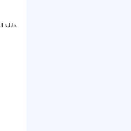
قابلية التوسع في الشبكة: من خلال توفير منافذ متعددة ، فإنها تسمح بسهولة التوسع في الشبكة لاستيعاب مستخدمين إضافيين.