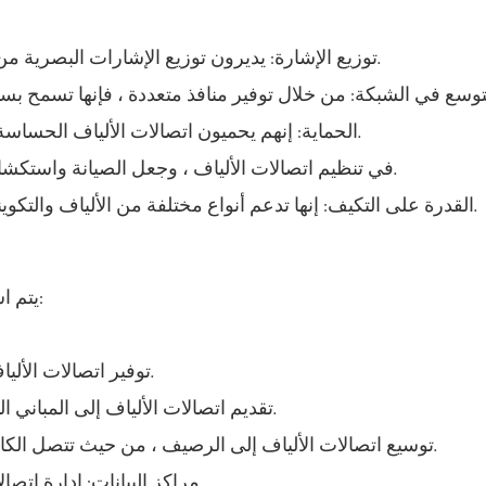
توزيع الإشارة: يديرون توزيع الإشارات البصرية من كابل الألياف الرئيسي إلى خطوط المشتركين الفردية.
الحماية: إنهم يحميون اتصالات الألياف الحساسة من الأضرار البيئية والإجهاد البدني والملوثات المحتملة.
المنظمة: تساعد FDBs في تنظيم اتصالات الألياف ، وجعل الصيانة واستكشاف الأخطاء وإصلاحها أكثر كفاءة.
القدرة على التكيف: إنها تدعم أنواع مختلفة من الألياف والتكوينات ، مما يضمن التوافق مع تصميمات الشبكة المتنوعة.
يتم استخدام صناديق توزيع الألياف في العديد من السيناريوهات:
FTTH (الألياف إلى المنزل): توفير اتصالات الألياف المباشرة للمباني السكنية.
FTTB (الألياف إلى المبنى): تقديم اتصالات الألياف إلى المباني التجارية أو المجمعات السكنية.
FTTC (الألياف إلى الحد): توسيع اتصالات الألياف إلى الرصيف ، من حيث تتصل الكابلات النحاسية بالمباني الفردية.
مراكز البيانات: إدارة اتصالات الألياف عالية الكثافة بين الخوادم ومعدات الشبكات.