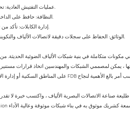
عمليات التفتيش العادية: تحقق بشكل دوري من علامات التآكل أو التآكل أو الضرر.
النظافة: حافظ على الداخلية خالية من الغبار والحطام لمنع تلوث اتصالات الألياف.
إدارة الكابلات: تأكد من تنظيم الكابلات بدقة لمنع الإجهاد البدني وتدهور الإشارة.
الوثائق: الحفاظ على سجلات دقيقة لاتصالات الألياف والتكوينات لاستكشاف الأخطاء وإصلاحها والترقيات المستقبلية.
تها ، يمكن لمصممي الشبكات والمهندسين اتخاذ قرارات مستنير