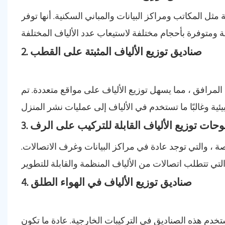
 مثل المكاتب ومراكز البيانات والمباني السكنية. أنها توفر
2. صناديق توزيع الألياف المثبتة على القطب
لمرافق ، مما يسهل توزيع الألياف على مواقع متعددة. تم
. لوحات توزيع الألياف القابلة للتركيب على الرف
م هذه الوحدات لتثبيتها في رفوف الخادم القياسية مقاس 19 بوصة ، والتي توجد عادة في مراكز البيانات وغرف الاتصالات.
4. صناديق توزيع الألياف في الهواء الطلق
 الصناديق في التركيبات الخارجية. عادة ما تكون IP65 أو أعلى