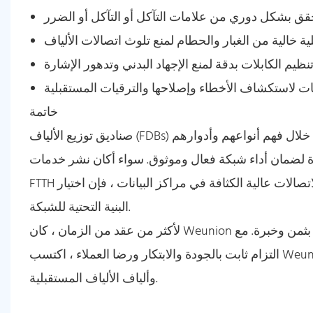
خاتمة
صناديق توزيع الألياف (FDBs) هي مكونات متكاملة في بنية شبكات الألياف الضوئية الحديثة. من خلال فهم أنواعهم وأدوارهم
ة لضمان أداء شبكة فعال وموثوق. سواء أكان نشر خدمات
FTTH على المناطق السكنية أو إدارة الاتصالات عالية الكثافة في مراكز البيانات ، فإن اختيار FDB المناسب أمر بالغ الأهمية لنجاح
البنية التحتية للشبكة.
لأكثر من عقد من الزمان ، كان Weunion في طليعة صناعة الاتصالات البصرية الألياف ، واكتسب خبرة لا تقدر بثمن وخبرة. مع
التزام ثابت بالجودة والابتكار ورضا العملاء ، اكتسب Weunion سمعة كشريك موثوق به في بناء شبكات موثوقة وعالية الأداء
وألياف الألياف المستقبلية.