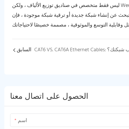
ليس فقط متخصص في صناديق توزيع الألياف ، ولكن Weunion يقدم أيضًا مجموعة شاملة من حلول FTTX المصممة لتلبية
عن إنشاء شبكة جديدة أو ترقية شبكة موجودة ، فإن Weunion ملتزم
السابق
الحصول على اتصال معنا
اسم