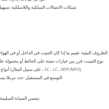
شبكات الاتصالات السلكية واللاسلكية: تسهيل توزيع اتصالات الألياف في المناطق الحضرية والريفية.
الظروف البيئية: تقييم ما إذا كان التثبيت في الداخل أو في الهواء الطلق ، واختر مربعًا له تقييمات مناسبة للحماية البيئية.
نوع التثبيت: قرر بين خيارات مثبتة على الحائط أو محمولة على القطب أو محمولة على الرف بناءً على موقع التثبيت.
توافق الموصل: تأكد من دعم FDB أنواع الموصلات المطلوبة (على سبيل المثال ، SC ، LC ، MTP/MPO).
التوسع في المستقبل: حدد مربعًا يسمح بسهولة التوسع لاستيعاب نمو الشبكة في المستقبل.
يضمن الصيانة السليمة لصناديق توزيع الألياف طول طول وموثوقية شبكة الألياف: