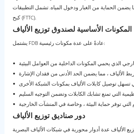
اية من الغبار ودخول المياه. تشمل التطبيقات FTTH ، والألياف إلى المبنى (FTTB) ، والألياف إلى النشر إلى
كبح (FTTC).
المكونات الأساسية لصندوق توزيع الألياف
يشتمل FDB عادةً على عدة مكونات رئيسية:
دور صناديق توزيع الألياف