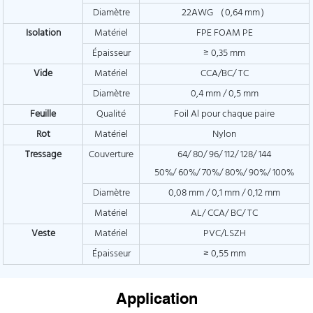
Diamètre
22AWG （0,64 mm）
Isolation
Matériel
FPE FOAM PE
Épaisseur
≥ 0,35 mm
Vide
Matériel
CCA/BC/ TC
Diamètre
0,4 mm / 0,5 mm
Feuille
Qualité
Foil Al pour chaque paire
Rot
Matériel
Nylon
Tressage
Couverture
64/ 80/ 96/ 112/ 128/ 144
50%/ 60%/ 70%/ 80%/ 90%/ 100%
Diamètre
0,08 mm / 0,1 mm / 0,12 mm
Matériel
AL/ CCA/ BC/ TC
Veste
Matériel
PVC/LSZH
Épaisseur
≥ 0,55 mm
Application