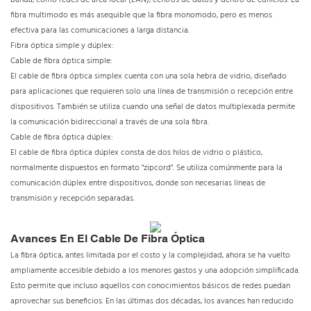
banda, como redes de área local (LAN), centros de datos y dentro de edificios. La
fibra multimodo es más asequible que la fibra monomodo, pero es menos
efectiva para las comunicaciones a larga distancia.
Fibra óptica simple y dúplex:
Cable de fibra óptica simple:
El cable de fibra óptica simplex cuenta con una sola hebra de vidrio, diseñado
para aplicaciones que requieren solo una línea de transmisión o recepción entre
dispositivos. También se utiliza cuando una señal de datos multiplexada permite
la comunicación bidireccional a través de una sola fibra.
Cable de fibra óptica dúplex:
El cable de fibra óptica dúplex consta de dos hilos de vidrio o plástico,
normalmente dispuestos en formato "zipcord". Se utiliza comúnmente para la
comunicación dúplex entre dispositivos, donde son necesarias líneas de
transmisión y recepción separadas.
Avances En El Cable De Fibra Óptica
La fibra óptica, antes limitada por el costo y la complejidad, ahora se ha vuelto
ampliamente accesible debido a los menores gastos y una adopción simplificada.
Esto permite que incluso aquellos con conocimientos básicos de redes puedan
aprovechar sus beneficios. En las últimas dos décadas, los avances han reducido