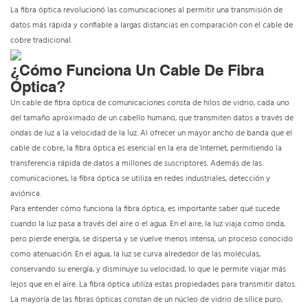
La fibra óptica revolucionó las comunicaciones al permitir una transmisión de
datos más rápida y confiable a largas distancias en comparación con el cable de
cobre tradicional.
¿Cómo Funciona Un Cable De Fibra
Óptica?
Un cable de fibra óptica de comunicaciones consta de hilos de vidrio, cada uno
del tamaño aproximado de un cabello humano, que transmiten datos a través de
ondas de luz a la velocidad de la luz. Al ofrecer un mayor ancho de banda que el
cable de cobre, la fibra óptica es esencial en la era de Internet, permitiendo la
transferencia rápida de datos a millones de suscriptores. Además de las
comunicaciones, la fibra óptica se utiliza en redes industriales, detección y
aviónica.
Para entender cómo funciona la fibra óptica, es importante saber qué sucede
cuando la luz pasa a través del aire o el agua. En el aire, la luz viaja como onda,
pero pierde energía, se dispersa y se vuelve menos intensa, un proceso conocido
como atenuación. En el agua, la luz se curva alrededor de las moléculas,
conservando su energía, y disminuye su velocidad, lo que le permite viajar más
lejos que en el aire. La fibra óptica utiliza estas propiedades para transmitir datos.
La mayoría de las fibras ópticas constan de un núcleo de vidrio de sílice puro,