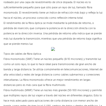
rodeado por una capa de revestimiento de sílice dopada. El núcleo es lo
suficientemente pequeño para que sólo pase un rayo de luz, llamado fibra
monomodo. El revestimiento tiene un índice de refracción más bajo y refleja la luz
hacia el núcleo, un proceso conocido como reflexión interna total.
El rendimiento de la fibra óptica se mide mediante la pérdida de retorno, o
pérdida de inserción, que compara la potencia en la dirección directa con la
potencia en la dirección inversa. Una pérdida de retorno alta indica que se pierde
más luz durante la transmisión, mientras que una pérdida de retorno baja significa
que se pierde menos luz.
Tipos de cables de fibra óptica:
Fibra monomodo (SMF) Tiene un núcleo pequeño (8-10 micrones) y transmite luz
como un solo rayo, lo que lo hace ideal para transmisiones de gran ancho de
banda y larga distancia. Se utiliza comúnmente en telecomunicaciones, Internet de
alta velocidad y redes de larga distancia como cables submarinos y conexiones
interurbanas. La fibra monomodo ofrece un mejor rendimiento en largas
distancias pero es más cara que la fibra multimodo.
Fibra multimodo (MMF) Tiene un núcleo más grande (50-100 micrones) y permite
que múltiples rayos de luz viajen a través del núcleo en diferentes ángulos. Esto lo
hace más adecuado para aplicaciones de corta distancia con menor ancho de