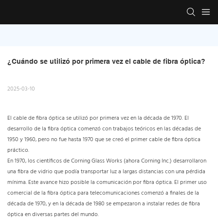
¿Cuándo se utilizó por primera vez el cable de fibra óptica?
2025-03-10
El cable de fibra óptica se utilizó por primera vez en la década de 1970. El
desarrollo de la fibra óptica comenzó con trabajos teóricos en las décadas de
1950 y 1960, pero no fue hasta 1970 que se creó el primer cable de fibra óptica
práctico.
En 1970, los científicos de Corning Glass Works (ahora Corning Inc.) desarrollaron
una fibra de vidrio que podía transportar luz a largas distancias con una pérdida
mínima. Este avance hizo posible la comunicación por fibra óptica. El primer uso
comercial de la fibra óptica para telecomunicaciones comenzó a finales de la
década de 1970, y en la década de 1980 se empezaron a instalar redes de fibra
óptica en diversas partes del mundo.