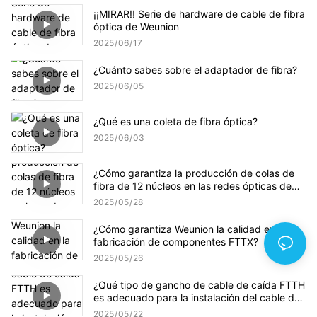
¡¡MIRAR!! Serie de hardware de cable de fibra
óptica de Weunion
2025
06
17
¿Cuánto sabes sobre el adaptador de fibra?
2025
06
05
¿Qué es una coleta de fibra óptica?
2025
06
03
¿Cómo garantiza la producción de colas de
fibra de 12 núcleos en las redes ópticas de
alta densidad?
2025
05
28
¿Cómo garantiza Weunion la calidad en la
fabricación de componentes FTTX?
2025
05
26
¿Qué tipo de gancho de cable de caída FTTH
es adecuado para la instalación del cable de
caída FTTH?
2025
05
22