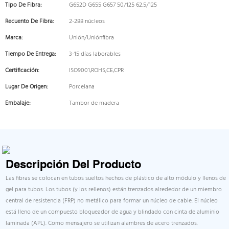
Tipo De Fibra:
G652D G655 G657 50/125 62.5/125
Recuento De Fibra:
2-288 núcleos
Marca:
Unión/Uniónfibra
Tiempo De Entrega:
3-15 días laborables
Certificación:
ISO9001,ROHS,CE,CPR
Lugar De Origen:
Porcelana
Embalaje:
Tambor de madera
Descripción Del Producto
Las fibras se colocan en tubos sueltos hechos de plástico de alto módulo y llenos de
gel para tubos. Los tubos (y los rellenos) están trenzados alrededor de un miembro
central de resistencia (FRP) no metálico para formar un núcleo de cable. El núcleo
está lleno de un compuesto bloqueador de agua y blindado con cinta de aluminio
laminada (APL). Como mensajero se utilizan alambres de acero trenzados.