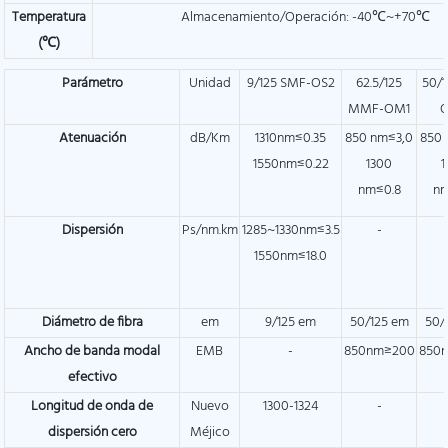
Temperatura
Almacenamiento/Operación: -40℃~+70℃
(℃)
Parámetro
Unidad
9/125 SMF-OS2
62.5/125
50/1
MMF-OM1
Atenuación
dB/Km
1310nm≤0.35
850 nm≤3,0
850 
1550nm≤0.22
1300
1
nm≤0.8
nm
Dispersión
Ps/nm.km
1285~1330nm≤3.5
-
1550nm≤18.0
Diámetro de fibra
em
9/125 em
50/125 em
50/
Ancho de banda modal
EMB
-
850nm≥200
850
efectivo
Longitud de onda de
Nuevo
1300-1324
-
dispersión cero
Méjico