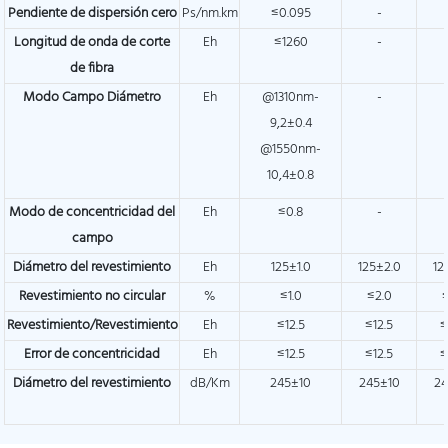
Pendiente de dispersión cero
Ps/nm.km
≤0.095
-
Longitud de onda de corte
Eh
≤1260
-
de fibra
Modo Campo Diámetro
Eh
@1310nm-
-
9,2±0.4
@1550nm-
10,4±0.8
Modo de concentricidad del
Eh
≤0.8
-
campo
Diámetro del revestimiento
Eh
125±1.0
125±2.0
12
Revestimiento no circular
%
≤1.0
≤2.0
Revestimiento/Revestimiento
Eh
≤12.5
≤12.5
≤
Error de concentricidad
Eh
≤12.5
≤12.5
≤
Diámetro del revestimiento
dB/Km
245±10
245±10
24