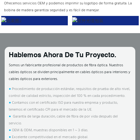
Ofrecemos servicios OEM y podemos imprimir su logotipo de forma gratuita. La
bobina de madera garantiza seguridad y es fácil de manejar.
Hablemos Ahora De Tu Proyecto.
Somos un fabricante profesional de productos de fibra óptica. Nuestros
cables ópticos se dividen principalmente en cables ópticos para interiores y
cables ópticos para exteriores.
●
Procedimiento de producción estándar, requisitos de prueba de alto nivel,
control de calidad estricto, inspección del 100 % en cada procedimiento.
●
Contamos con el certificado ISO para nuestra empresa y producto,
tenemos el certificado CPI para el mercado de la UE.
●
Garantía de larga duración, cable de fibra de por vida después del
servicio.
●
OEM & ODM, muestras disponibles en 1 ~ 3 días.
●
Excelente competitividad en el mercado global.