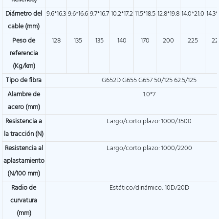
Diámetro del
9.6*16.3
9.6*16.6
9.7*16.7
10.2*17.2
11.5*18.5
12.8*19.8
14.0*21.0
14.3*
cable (mm)
Peso de
128
135
135
140
170
200
225
22
referencia
(Kg/km)
Tipo de fibra
G652D G655 G657 50/125 62.5/125
Alambre de
1.0*7
acero (mm)
Resistencia a
Largo/corto plazo: 1000/3500
la tracción (N)
Resistencia al
Largo/corto plazo: 1000/2200
aplastamiento
(N/100 mm)
Radio de
Estático/dinámico: 10D/20D
curvatura
(mm)