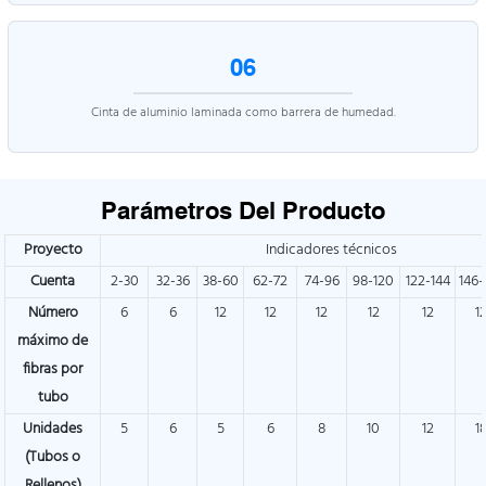
06
Cinta de aluminio laminada como barrera de humedad.
Parámetros Del Producto
Proyecto
Indicadores técnicos
Cuenta
2-30
32-36
38-60
62-72
74-96
98-120
122-144
146-
Número
6
6
12
12
12
12
12
1
máximo de
fibras por
tubo
Unidades
5
6
5
6
8
10
12
1
(Tubos o
Rellenos)