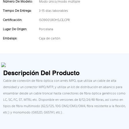
Número De Modelo:
Modo único/modo múltiple
Tiempo De Entrega:
3-15 días laborables
Certificación:
ISO9001,ROHS,CE,CPR
Lugar De Origen:
Porcelana
Embalaje:
Caja de cartón
Descripción Del Producto
Cable de conexión de fibra óptica con arnés MPO, que utiliza un cable de alta
densidad y un conector MPO/MTP, y utiliza un kit de distribución en abanico para
ensamblar desde un cable troncal hasta conectores de fibra óptica genéricos como
LC, SC, FC, ST, MTRJ, etc. Disponible en versiones de 8/12/24/48 fibras, así como en
tipos de fibra multimodo (62,5/125, 10G OM2/OM3/OM4, fibra resistente a la flexión,
etc.) y monomodo (G652D, G657A1, etc.). .