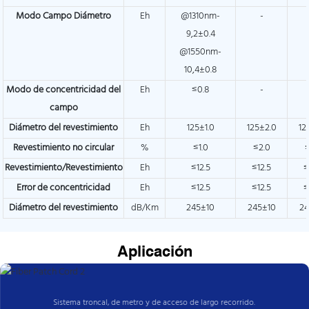
Modo Campo Diámetro
Eh
@1310nm-
-
9,2±0.4
@1550nm-
10,4±0.8
Modo de concentricidad del
Eh
≤0.8
-
campo
Diámetro del revestimiento
Eh
125±1.0
125±2.0
12
Revestimiento no circular
%
≤1.0
≤2.0
Revestimiento/Revestimiento
Eh
≤12.5
≤12.5
≤
Error de concentricidad
Eh
≤12.5
≤12.5
≤
Diámetro del revestimiento
dB/Km
245±10
245±10
24
Aplicación
Sistema troncal, de metro y de acceso de largo recorrido.