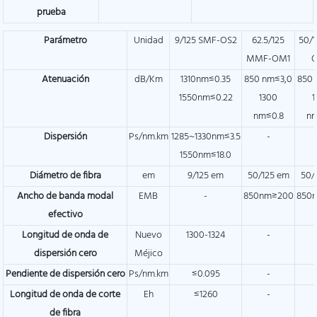
prueba
Parámetro
Unidad
9/125 SMF-OS2
62.5/125
50/1
MMF-OM1
Atenuación
dB/Km
1310nm≤0.35
850 nm≤3,0
850 
1550nm≤0.22
1300
1
nm≤0.8
nm
Dispersión
Ps/nm.km
1285~1330nm≤3.5
-
1550nm≤18.0
Diámetro de fibra
em
9/125 em
50/125 em
50/
Ancho de banda modal
EMB
-
850nm≥200
850
efectivo
Longitud de onda de
Nuevo
1300-1324
-
dispersión cero
Méjico
Pendiente de dispersión cero
Ps/nm.km
≤0.095
-
Longitud de onda de corte
Eh
≤1260
-
de fibra