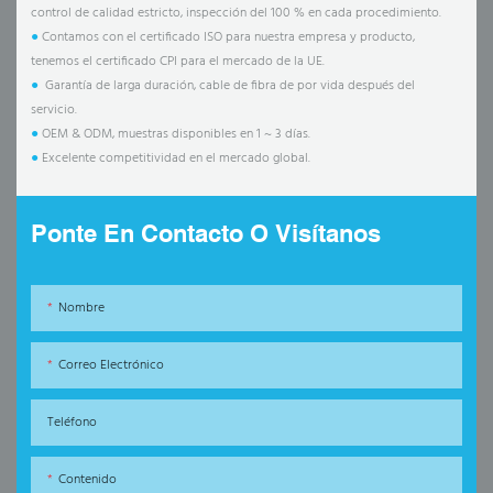
control de calidad estricto, inspección del 100 % en cada procedimiento.
●
Contamos con el certificado ISO para nuestra empresa y producto,
tenemos el certificado CPI para el mercado de la UE.
●
Garantía de larga duración, cable de fibra de por vida después del
servicio.
●
OEM & ODM, muestras disponibles en 1 ~ 3 días.
●
Excelente competitividad en el mercado global.
Ponte En Contacto O Visítanos
Nombre
Correo Electrónico
Teléfono
Contenido