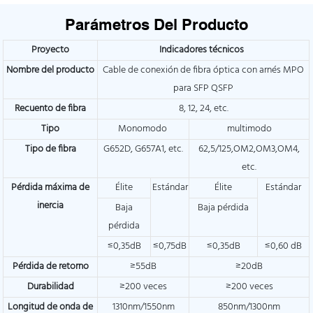
Parámetros Del Producto
Proyecto
Indicadores técnicos
Nombre del producto
Cable de conexión de fibra óptica con arnés MPO
para SFP QSFP
Recuento de fibra
8, 12, 24, etc.
Tipo
Monomodo
multimodo
Tipo de fibra
G652D, G657A1, etc.
62,5/125,OM2,OM3,OM4,
etc.
Pérdida máxima de
Élite
Estándar
Élite
Estándar
inercia
Baja
Baja pérdida
pérdida
≤0,35dB
≤0,75dB
≤0,35dB
≤0,60 dB
Pérdida de retorno
≥55dB
≥20dB
Durabilidad
≥200 veces
≥200 veces
Longitud de onda de
1310nm/1550nm
850nm/1300nm