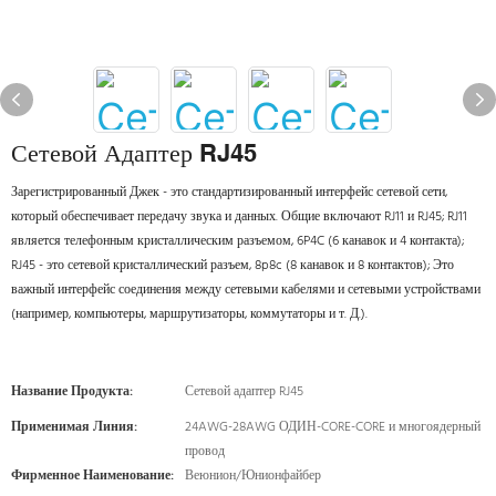
Сетевой Адаптер RJ45
Зарегистрированный Джек - это стандартизированный интерфейс сетевой сети,
который обеспечивает передачу звука и данных. Общие включают RJ11 и RJ45; RJ11
является телефонным кристаллическим разъемом, 6P4C (6 канавок и 4 контакта);
RJ45 - это сетевой кристаллический разъем, 8p8c (8 канавок и 8 контактов); Это
важный интерфейс соединения между сетевыми кабелями и сетевыми устройствами
(например, компьютеры, маршрутизаторы, коммутаторы и т. Д.).
Название Продукта:
Сетевой адаптер RJ45
Применимая Линия:
24AWG-28AWG ОДИН-CORE-CORE и многоядерный
провод
Фирменное Наименование:
Веюнион/Юнионфайбер