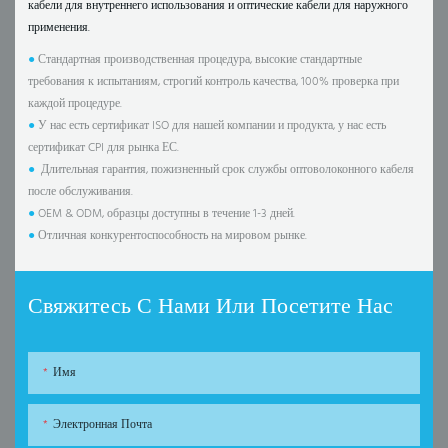
кабели для внутреннего использования и оптические кабели для наружного
применения.
●
Стандартная производственная процедура, высокие стандартные
требования к испытаниям, строгий контроль качества, 100% проверка при
каждой процедуре.
●
У нас есть сертификат ISO для нашей компании и продукта, у нас есть
сертификат CPI для рынка ЕС.
●
Длительная гарантия, пожизненный срок службы оптоволоконного кабеля
после обслуживания.
●
OEM & ODM, образцы доступны в течение 1-3 дней.
●
Отличная конкурентоспособность на мировом рынке.
Свяжитесь С Нами Или Посетите Нас
Имя
Электронная Почта