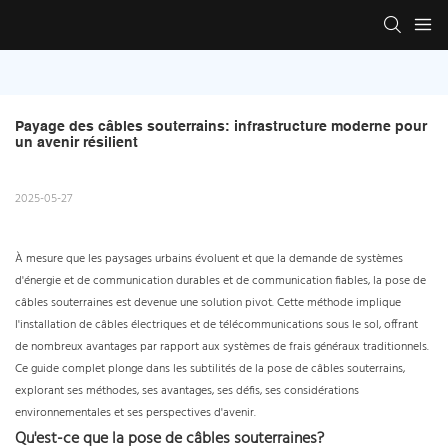
Payage des câbles souterrains: infrastructure moderne pour 
un avenir résilient
2025-05-27
À mesure que les paysages urbains évoluent et que la demande de systèmes
d'énergie et de communication durables et de communication fiables, la pose de
câbles souterraines est devenue une solution pivot. Cette méthode implique
l'installation de câbles électriques et de télécommunications sous le sol, offrant
de nombreux avantages par rapport aux systèmes de frais généraux traditionnels.
Ce guide complet plonge dans les subtilités de la pose de câbles souterrains,
explorant ses méthodes, ses avantages, ses défis, ses considérations
environnementales et ses perspectives d'avenir.
Qu'est-ce que la pose de câbles souterraines?