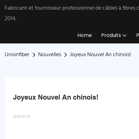
Fabricant et fournisseur professionnel de câbles à fibres
2014.
Home
Produits
P
Unionfiber
Nouvelles
Joyeux Nouvel An chinois!
Joyeux Nouvel An chinois!
2025-01-23