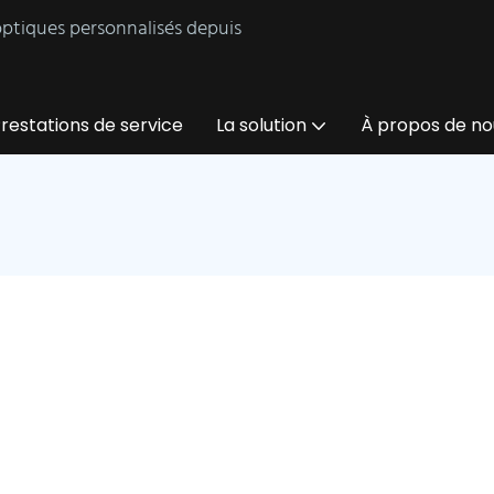
 optiques personnalisés depuis
restations de service
La solution
À propos de no