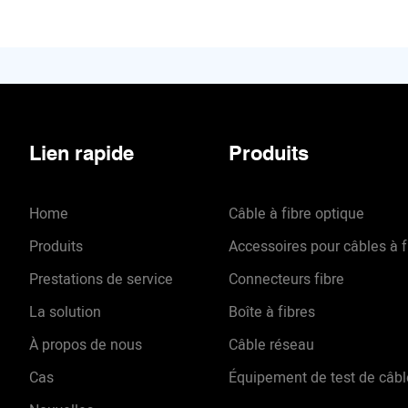
Lien rapide
Produits
Home
Câble à fibre optique
Produits
Accessoires pour câbles à f
Prestations de service
Connecteurs fibre
La solution
Boîte à fibres
À propos de nous
Câble réseau
Cas
Équipement de test de câbl