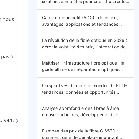
solutions complètes pour une infrastructure
efficace, sécurisée et évolutive
Câble optique actif (AOC) : définition,
e nous
avantages, applications et tendances
futures
La révolution de la fibre optique en 2026 :
gérer la volatilité des prix, l’intégration de
l’IA et la connectivité mondiale –
 pas à
Introduction
Maîtriser l'infrastructure fibre optique : le
guide ultime des répartiteurs optiques
(ODF) 2026
Perspectives du marché mondial du FTTH :
tendances, données et opportunités
futures
Analyse approfondie des fibres à âme
creuse : principes, développements et
uivant
applications
Flambée des prix de la fibre G.652D :
comment gérer le décalage important