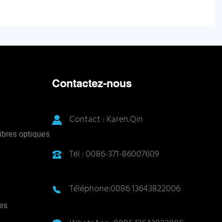
Contactez-nous
Contact : Karen.Qin
ibres optiques
Tél : 0086-371-86007609
Téléphone:0086 13643822006
es