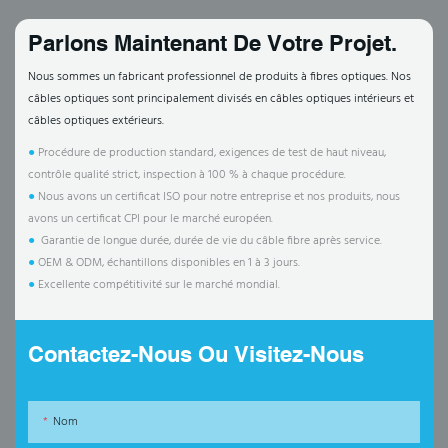
Parlons Maintenant De Votre Projet.
Nous sommes un fabricant professionnel de produits à fibres optiques. Nos
câbles optiques sont principalement divisés en câbles optiques intérieurs et
câbles optiques extérieurs.
●
Procédure de production standard, exigences de test de haut niveau,
contrôle qualité strict, inspection à 100 % à chaque procédure.
●
Nous avons un certificat ISO pour notre entreprise et nos produits, nous
avons un certificat CPI pour le marché européen.
●
Garantie de longue durée, durée de vie du câble fibre après service.
●
OEM & ODM, échantillons disponibles en 1 à 3 jours.
●
Excellente compétitivité sur le marché mondial.
Contactez-Nous Ou Visitez-Nous
Nom