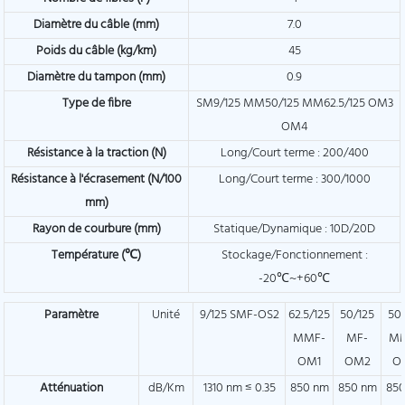
Diamètre du câble (mm)
7.0
Poids du câble (kg/km)
45
Diamètre du tampon (mm)
0.9
Type de fibre
SM9/125 MM50/125 MM62.5/125 OM3
OM4
Résistance à la traction (N)
Long/Court terme : 200/400
Résistance à l'écrasement (N/100
Long/Court terme : 300/1000
mm)
Rayon de courbure (mm)
Statique/Dynamique : 10D/20D
Température (℃)
Stockage/Fonctionnement :
-20℃~+60℃
Paramètre
Unité
9/125 SMF-OS2
62.5/125
50/125
50
MMF-
MF-
M
OM1
OM2
O
Atténuation
dB/Km
1310 nm ≤ 0.35
850 nm
850 nm
85