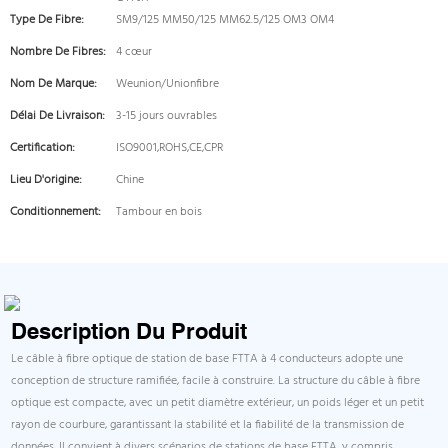
Type De Fibre:
SM9/125 MM50/125 MM62.5/125 OM3 OM4
Nombre De Fibres:
4 cœur
Nom De Marque:
Weunion/Unionfibre
Délai De Livraison:
3-15 jours ouvrables
Certification:
ISO9001,ROHS,CE,CPR
Lieu D'origine:
Chine
Conditionnement:
Tambour en bois
Description Du Produit
Le câble à fibre optique de station de base FTTA à 4 conducteurs adopte une
conception de structure ramifiée, facile à construire. La structure du câble à fibre
optique est compacte, avec un petit diamètre extérieur, un poids léger et un petit
rayon de courbure, garantissant la stabilité et la fiabilité de la transmission de
données. Il convient à divers scénarios de stations de base FTTA, y compris