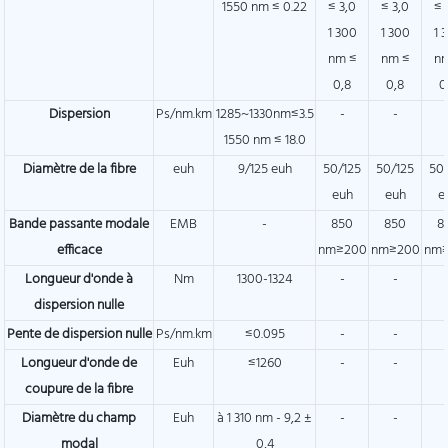
1550 nm ≤ 0.22
≤ 3,0
≤ 3,0
≤ 
1 300
1 300
1 
nm ≤
nm ≤
n
0,8
0,8
0
Dispersion
Ps/nm.km
1285~1330nm≤3.5
-
-
1550 nm ≤ 18.0
Diamètre de la fibre
euh
9/125 euh
50/125
50/125
50
euh
euh
e
Bande passante modale
EMB
-
850
850
8
efficace
nm≥200
nm≥200
nm
Longueur d'onde à
Nm
1300-1324
-
-
dispersion nulle
Pente de dispersion nulle
Ps/nm.km
≤0.095
-
-
Longueur d'onde de
Euh
≤1260
-
-
coupure de la fibre
Diamètre du champ
Euh
à 1 310 nm - 9,2 ±
-
-
modal
0,4