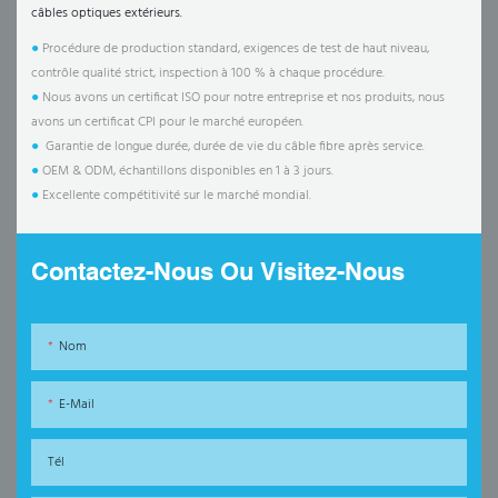
câbles optiques extérieurs.
●
Procédure de production standard, exigences de test de haut niveau,
contrôle qualité strict, inspection à 100 % à chaque procédure.
●
Nous avons un certificat ISO pour notre entreprise et nos produits, nous
avons un certificat CPI pour le marché européen.
●
Garantie de longue durée, durée de vie du câble fibre après service.
●
OEM & ODM, échantillons disponibles en 1 à 3 jours.
●
Excellente compétitivité sur le marché mondial.
Contactez-Nous Ou Visitez-Nous
Nom
E-Mail
Tél