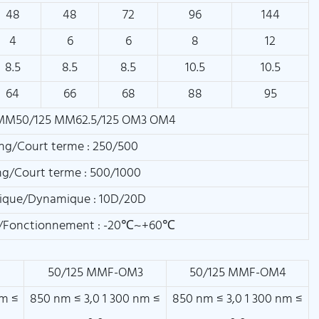
48
48
72
96
144
4
6
6
8
12
8.5
8.5
8.5
10.5
10.5
64
66
68
88
95
MM50/125 MM62.5/125 OM3 OM4
ng/Court terme : 250/500
g/Court terme : 500/1000
tique/Dynamique : 10D/20D
/Fonctionnement : -20℃~+60℃
50/125 MMF-OM3
50/125 MMF-OM4
nm ≤
850 nm ≤ 3,0 1 300 nm ≤
850 nm ≤ 3,0 1 300 nm ≤