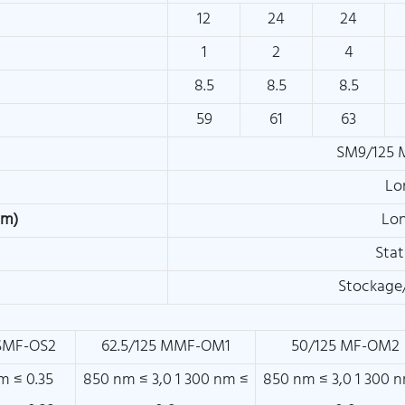
12
24
24
1
2
4
8.5
8.5
8.5
59
61
63
SM9/125 
Lo
mm)
Lon
Sta
Stockage
 SMF-OS2
62.5/125 MMF-OM1
50/125 MF-OM2
m ≤ 0.35
850 nm ≤ 3,0 1 300 nm ≤
850 nm ≤ 3,0 1 300 