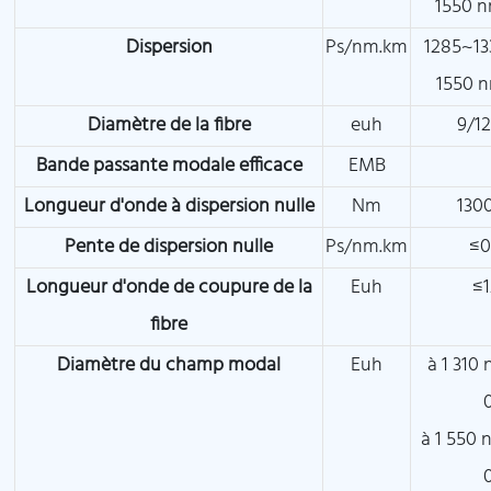
1550 n
Dispersion
Ps/nm.km
1285~1
1550 n
Diamètre de la fibre
euh
9/1
Bande passante modale efficace
EMB
Longueur d'onde à dispersion nulle
Nm
130
Pente de dispersion nulle
Ps/nm.km
≤0
Longueur d'onde de coupure de la
Euh
≤
fibre
Diamètre du champ modal
Euh
à 1 310 
à 1 550 