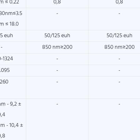
m ≤ 0.22
0,8
0,8
330nm≤3.5
-
-
m ≤ 18.0
25 euh
50/125 euh
50/125 euh
-
850 nm≥200
850 nm≥200
0-1324
-
-
.095
-
-
1260
-
-
nm - 9,2 ±
-
-
0,4
nm - 10,4 ±
0,8