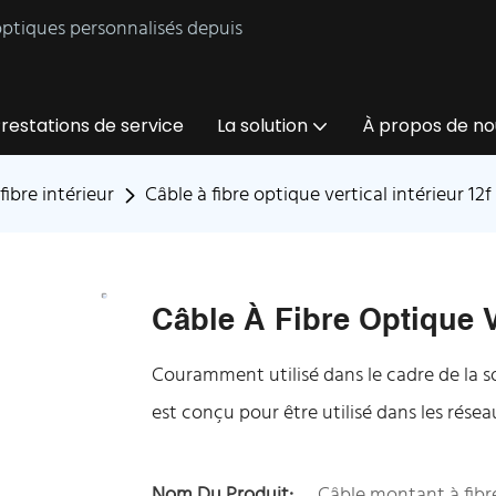
 optiques personnalisés depuis
restations de service
La solution
À propos de no
fibre intérieur
Câble à fibre optique vertical intérieur 12f
Câble À Fibre Optique Ve
Couramment utilisé dans le cadre de la so
est conçu pour être utilisé dans les rése
Nom Du Produit:
Câble montant à fibre