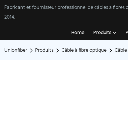
Fabricant et fournisseur professionnel de câbles à fibres
2014.
Home
Produits
P
Unionfiber
Produits
Câble à fibre optique
Câble 