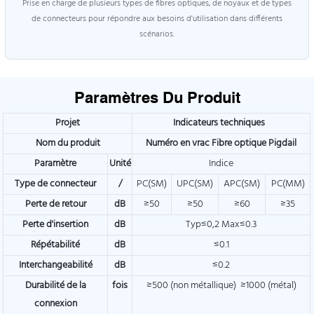
Prise en charge de plusieurs types de fibres optiques, de noyaux et de types
de connecteurs pour répondre aux besoins d'utilisation dans différents
scénarios.
Paramètres Du Produit
Projet
Indicateurs techniques
Nom du produit
Numéro en vrac Fibre optique Pigdail
Paramètre
Unité
Indice
Type de connecteur
/
PC(SM)
UPC(SM)
APC(SM)
PC(MM)
Perte de retour
dB
≥50
≥50
≥60
≥35
Perte d'insertion
dB
Typ≤0,2 Max≤0.3
Répétabilité
dB
≤0.1
Interchangeabilité
dB
≤0.2
Durabilité de la
fois
≥500 (non métallique) ≥1000 (métal)
connexion