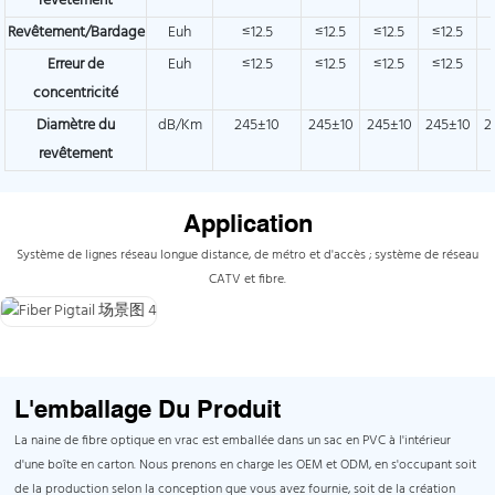
revêtement
Revêtement/Bardage
Euh
≤12.5
≤12.5
≤12.5
≤12.5
Erreur de
Euh
≤12.5
≤12.5
≤12.5
≤12.5
concentricité
Diamètre du
dB/Km
245±10
245±10
245±10
245±10
2
revêtement
Application
Système de lignes réseau longue distance, de métro et d'accès ; système de réseau
CATV et fibre.
L'emballage Du Produit
La naine de fibre optique en vrac est emballée dans un sac en PVC à l'intérieur
d'une boîte en carton. Nous prenons en charge les OEM et ODM, en s'occupant soit
de la production selon la conception que vous avez fournie, soit de la création