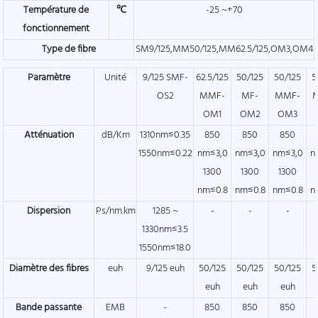
Température de
℃
-25 ~+70
fonctionnement
Type de fibre
SM9/125,MM50/125,MM62.5/125,OM3,OM4
Paramètre
Unité
9/125 SMF-
62.5/125
50/125
50/125
5
OS2
MMF-
MF-
MMF-
OM1
OM2
OM3
Atténuation
dB/Km
1310nm≤0.35
850
850
850
1550nm≤0.22
nm≤3,0
nm≤3,0
nm≤3,0
n
1300
1300
1300
nm≤0.8
nm≤0.8
nm≤0.8
n
Dispersion
Ps/nm.km
1285 ~
-
-
-
1330nm≤3.5
1550nm≤18.0
Diamètre des fibres
euh
9/125 euh
50/125
50/125
50/125
5
euh
euh
euh
Bande passante
EMB
-
850
850
850