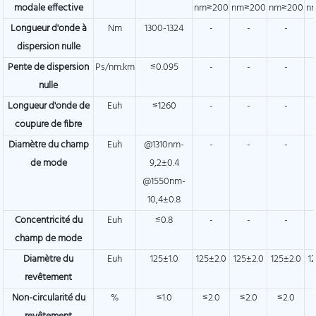
modale effective
nm≥200
nm≥200
nm≥200
n
Longueur d'onde à
Nm
1300-1324
-
-
-
dispersion nulle
Pente de dispersion
Ps/nm.km
≤0.095
-
-
-
nulle
Longueur d'onde de
Euh
≤1260
-
-
-
coupure de fibre
Diamètre du champ
Euh
@1310nm-
-
-
-
de mode
9,2±0.4
@1550nm-
10,4±0.8
Concentricité du
Euh
≤0.8
-
-
-
champ de mode
Diamètre du
Euh
125±1.0
125±2.0
125±2.0
125±2.0
1
revêtement
Non-circularité du
%
≤1.0
≤2.0
≤2.0
≤2.0