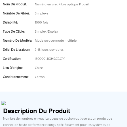
Nom Du Produit:
Numéro en vrac Fibre optique Pigdail
Nombre De Fibres:
Simplexe
Durabilité:
1000 fois
Type De Câble:
Simplex/Duplex
Numéro De Modèle:
Mode unique/mode multiple
Délai De Livraison:
3-15 jours ouvrables
Certification:
ISO9001,ROHS,CE,CPR
Lieu D'origine:
Chine
Conditionnement:
Carton
Description Du Produit
Nombre de nombres en vrac La queue de cochon optique est un produit de
connexion haute performance conçu spécifiquement pour les systèmes de