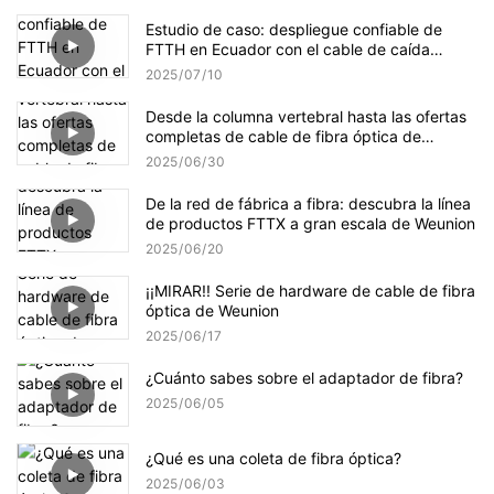
Estudio de caso: despliegue confiable de
FTTH en Ecuador con el cable de caída
interior de Weunion
2025
07
10
Desde la columna vertebral hasta las ofertas
completas de cable de fibra óptica de
Weunion
2025
06
30
De la red de fábrica a fibra: descubra la línea
de productos FTTX a gran escala de Weunion
2025
06
20
¡¡MIRAR!! Serie de hardware de cable de fibra
óptica de Weunion
2025
06
17
¿Cuánto sabes sobre el adaptador de fibra?
2025
06
05
¿Qué es una coleta de fibra óptica?
2025
06
03