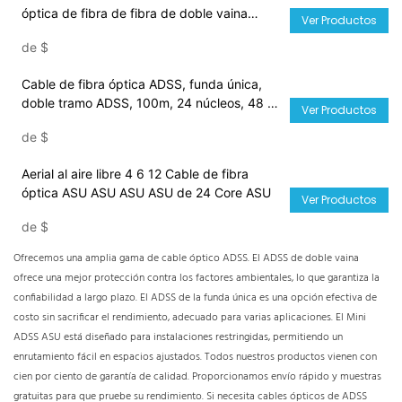
óptica de fibra de fibra de doble vaina
Ver Productos
central
de
$
Cable de fibra óptica ADSS, funda única,
doble tramo ADSS, 100m, 24 núcleos, 48 ​​
Ver Productos
núcleos, 72 núcleos, 96 núcleos
de
$
Aerial al aire libre 4 6 12 Cable de fibra
óptica ASU ASU ASU ASU de 24 Core ASU
Ver Productos
de
$
Ofrecemos una amplia gama de cable óptico ADSS. El ADSS de doble vaina
ofrece una mejor protección contra los factores ambientales, lo que garantiza la
confiabilidad a largo plazo. El ADSS de la funda única es una opción efectiva de
costo sin sacrificar el rendimiento, adecuado para varias aplicaciones. El Mini
ADSS ASU está diseñado para instalaciones restringidas, permitiendo un
enrutamiento fácil en espacios ajustados. Todos nuestros productos vienen con
cien por ciento de garantía de calidad. Proporcionamos envío rápido y muestras
gratuitas para que pruebe su rendimiento. Si necesita cables ópticos de ADSS