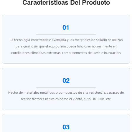
Características Del Producto
01
La tecnología impermeable avanzada y los materiales de sellado se utilizan
para garantizar que el equipo aún pueda funcionar normalmente en
condiciones climáticas extremas, como tormentas de lluvia e inundación.
02
Hecho de materiales metálicos o compuestos de alta resistencia, capaces de
resistir factores naturales como el viento, el sol, la lluvia, etc.
03