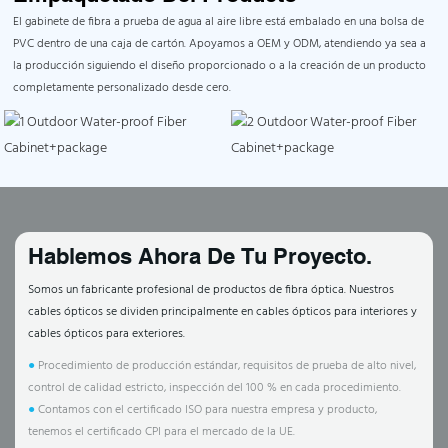
El gabinete de fibra a prueba de agua al aire libre está embalado en una bolsa de
PVC dentro de una caja de cartón. Apoyamos a OEM y ODM, atendiendo ya sea a
la producción siguiendo el diseño proporcionado o a la creación de un producto
completamente personalizado desde cero.
Hablemos Ahora De Tu Proyecto.
Somos un fabricante profesional de productos de fibra óptica. Nuestros
cables ópticos se dividen principalmente en cables ópticos para interiores y
cables ópticos para exteriores.
●
Procedimiento de producción estándar, requisitos de prueba de alto nivel,
control de calidad estricto, inspección del 100 % en cada procedimiento.
●
Contamos con el certificado ISO para nuestra empresa y producto,
tenemos el certificado CPI para el mercado de la UE.