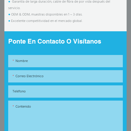
●
Garantía de larga duración, cable de fibra de por vida después del
servicio.
●
OEM & ODM, muestras disponibles en 1 ~ 3 días.
●
Excelente competitividad en el mercado global.
Ponte En Contacto O Visítanos
Nombre
Correo Electrónico
Teléfono
Contenido