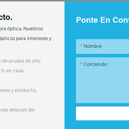
cto.
Ponte En Cont
bra óptica. Nuestros
pticos para interiores y
Nombre
 de prueba de alto
Contenido
00 % en cada
presa y producto,
.
 vida después del