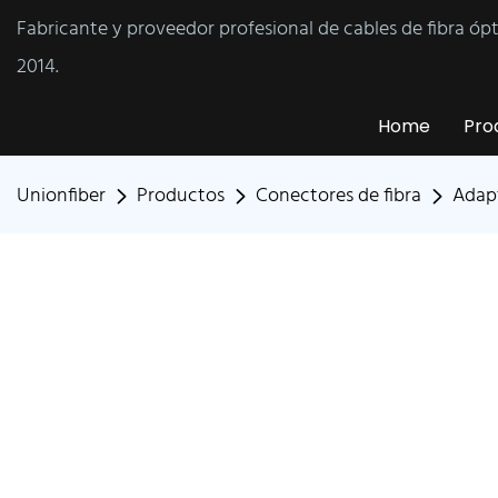
Fabricante y proveedor profesional de cables de fibra óp
2014.
Home
Pro
Unionfiber
Productos
Conectores de fibra
Adapt