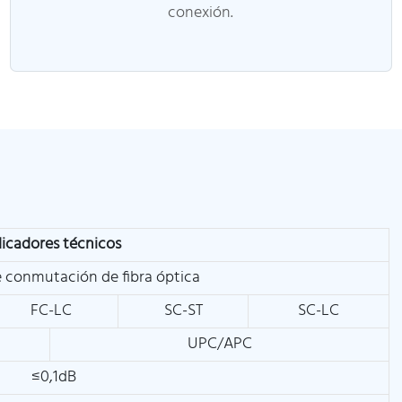
conexión.
dicadores técnicos
 conmutación de fibra óptica
FC-LC
SC-ST
SC-LC
UPC/APC
≤0,1dB