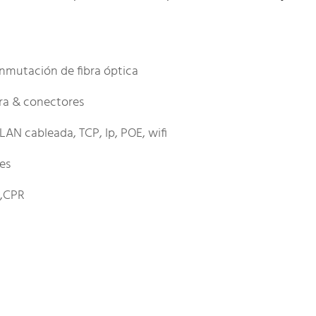
nmutación de fibra óptica
ra & conectores
LAN cableada, TCP, Ip, POE, wifi
les
E,CPR