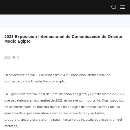
2023 Exposición Internacional de Comunicación de Oriente 
Medio Egipto
2024-11-19
En noviembre de 2023, Weunion asistió a la Exposición Internacional de
Comunicación de Oriente Medio y Egipto.
La Exposición Internacional de Comunicación de Egipto y Oriente Medio de 2023,
que se celebrará en noviembre de 2023, es un evento importante. Organizado por
ferias internacionales, muestra diversas tecnologías de comunicación. Con una
gran área de exposición, atrae a numerosos expositores y visitantes,
proporcionando una plataforma para intercambios industriales y expansión del
mercado.