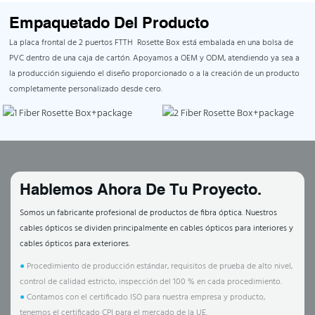
Empaquetado Del Producto
La placa frontal de 2 puertos FTTH Rosette Box está embalada en una bolsa de
PVC dentro de una caja de cartón. Apoyamos a OEM y ODM, atendiendo ya sea a
la producción siguiendo el diseño proporcionado o a la creación de un producto
completamente personalizado desde cero.
Hablemos Ahora De Tu Proyecto.
Somos un fabricante profesional de productos de fibra óptica. Nuestros
cables ópticos se dividen principalmente en cables ópticos para interiores y
cables ópticos para exteriores.
●
Procedimiento de producción estándar, requisitos de prueba de alto nivel,
control de calidad estricto, inspección del 100 % en cada procedimiento.
●
Contamos con el certificado ISO para nuestra empresa y producto,
tenemos el certificado CPI para el mercado de la UE.