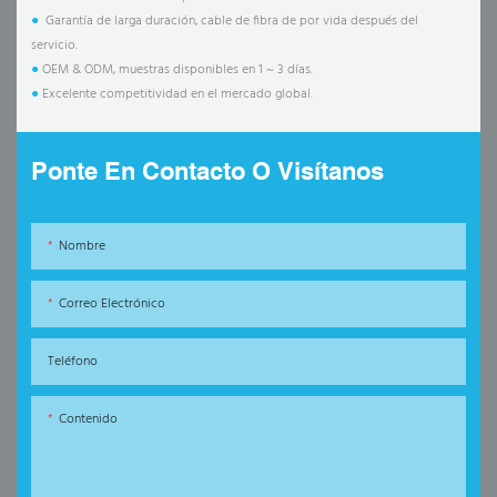
●
Garantía de larga duración, cable de fibra de por vida después del
servicio.
●
OEM & ODM, muestras disponibles en 1 ~ 3 días.
●
Excelente competitividad en el mercado global.
Ponte En Contacto O Visítanos
Nombre
Correo Electrónico
Teléfono
Contenido