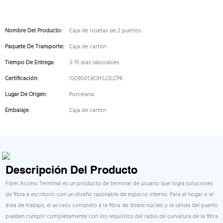
Nombre Del Producto:
Caja de rosetas de 2 puertos
Paquete De Transporte:
Caja de cartón
Tiempo De Entrega:
3-15 días laborables
Certificación:
ISO9001,ROHS,CE,CPR
Lugar De Origen:
Porcelana
Embalaje:
Caja de cartón
Descripción Del Producto
Fiber Access Terminal es un producto de terminal de usuario que logra soluciones
de fibra a escritorio con un diseño razonable de espacio interno. Para el hogar o el
área de trabajo, el acceso completo a la fibra de doble núcleo y la salida del puerto
pueden cumplir completamente con los requisitos del radio de curvatura de la fibra