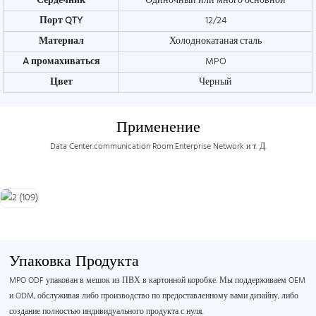
Сердечник
Одиночный или много основной
Порт QTY
12/24
Материал
Холоднокатаная сталь
A
промахиваться
MPO
Цвет
Черный
Применение
Data Center.communication Room.Enterprise Network и т. Д.
Упаковка Продукта
MPO ODF упакован в мешок из ПВХ в картонной коробке. Мы поддерживаем OEM
и ODM, обслуживая либо производство по предоставленному вами дизайну, либо
создание полностью индивидуального продукта с нуля.