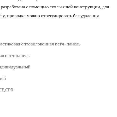
 разработана с помощью скользящей конструкции, для
фу, проводка можно отрегулировать без удаления
ластиковая оптоволоконная патч -панель
я патч-панель
ндивидуальный
ней
CE,CPR