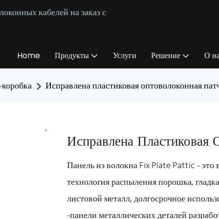
оконных кабелей на заказ с
Home
Продукты
Услуги
Решение
О н
-коробка
Исправлена ​​пластиковая оптоволоконная пат
Исправлена ​​пластиковая
Панель из волокна Fix Plate Pattic - эт
технология распыления порошка, гладка
листовой металл, долгосрочное использ
-панели металлических деталей разрабо