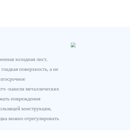
венная холодная лист,
гладкая поверхность, а не
олгосрочное
атч -панели металлических
ежать повреждения
ользящей конструкции,
одка можно отрегулировать