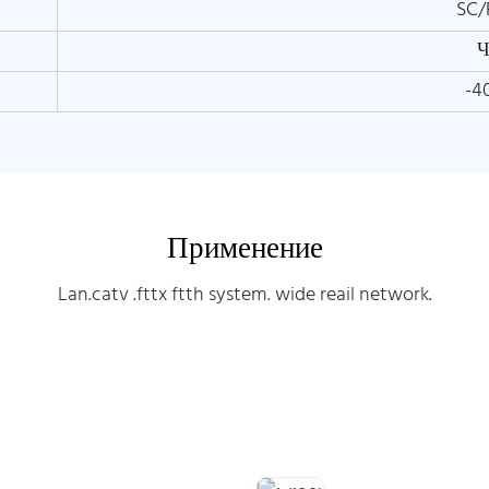
SC/
Ч
-4
Применение
Lan.catv .fttx ftth system. wide reail network.