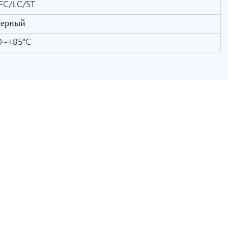
FC/LC/ST
ерный
0~+85°C