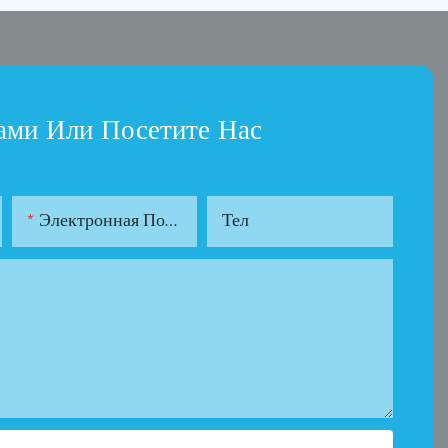
ами Или Посетите Нас
Электронная Почта
Тел