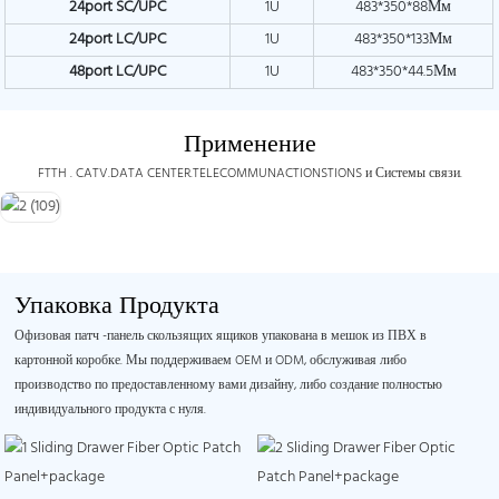
24port SC/UPC
1U
483*350*88Мм
24port LC/UPC
1U
483*350*133Мм
48port LC/UPC
1U
483*350*44.5Мм
Применение
FTTH .
CATV.DATA CENTER.TELECOMMUNACTIONSTIONS и Системы связи.
Упаковка Продукта
Офизовая патч -панель скользящих ящиков упакована в мешок из ПВХ в
картонной коробке. Мы поддерживаем OEM и ODM, обслуживая либо
производство по предоставленному вами дизайну, либо создание полностью
индивидуального продукта с нуля.