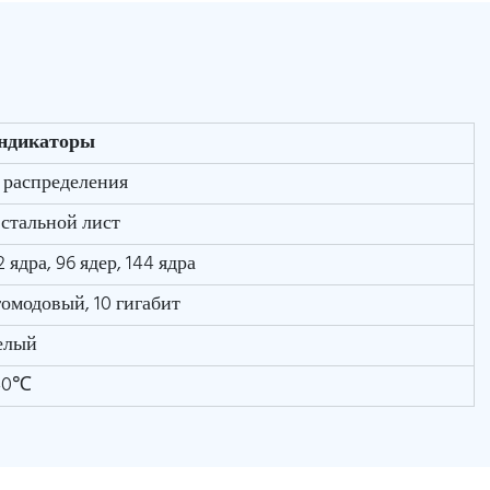
индикаторы
 распределения
стальной лист
2 ядра, 96 ядер, 144 ядра
омодовый, 10 гигабит
елый
40℃