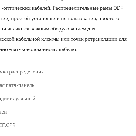
 -оптических кабелей. Распределительные рамы ODF
ии, простой установки и использования, простого
Они являются важным оборудованием для
ческой кабельной клеммы или точек ретрансляции для
онно -патчковолоконному кабелю.
мка распределения
я патч-панель
ндивидуальный
ней
CE,CPR