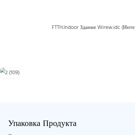
FTTH.Indoor Здание Wirew.idc (Инт
Упаковка Продукта