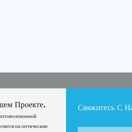
шем Проекте.
Свяжитесь С Н
оптоволоконной
елятся на оптические