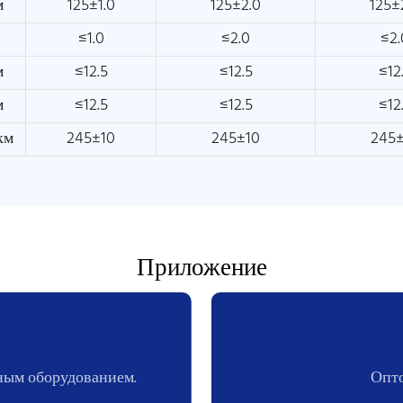
м
125±1.0
125±2.0
125±
≤1.0
≤2.0
≤2.
м
≤12.5
≤12.5
≤12
м
≤12.5
≤12.5
≤12
км
245±10
245±10
245
Приложение
ным оборудованием.
Опто