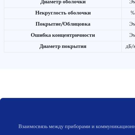
Диаметр оболочки
Э
Некруглость оболочки
%
Покрытие/Облицовка
Э
Ошибка концентричности
Э
Диаметр покрытия
дБ/
Взаимосвязь между приборами и коммуникацион