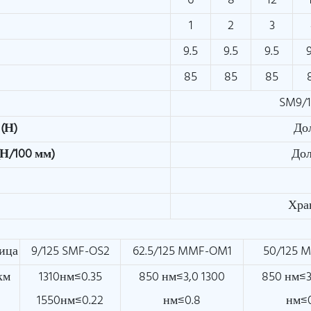
)
6
8
12
1
2
3
9.5
9.5
9.5
85
85
85
SM9/
(Н)
До
Н/100 мм)
Дол
Хра
ица
9/125 SMF-OS2
62.5/125 MMF-OM1
50/125 
км
1310нм≤0.35
850 нм≤3,0 1300
850 нм≤3
1550нм≤0.22
нм≤0.8
нм≤