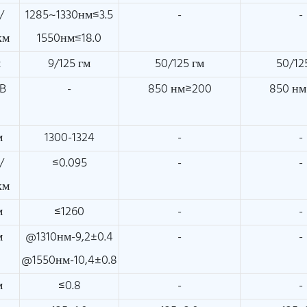
/
1285~1330нм≤3.5
-
-
км
1550нм≤18.0
м
9/125 гм
50/125 гм
50/12
B
-
850 нм≥200
850 н
м
1300-1324
-
-
/
≤0.095
-
-
км
м
≤1260
-
-
м
@1310нм-9,2±0.4
-
-
@1550нм-10,4±0.8
м
≤0.8
-
-