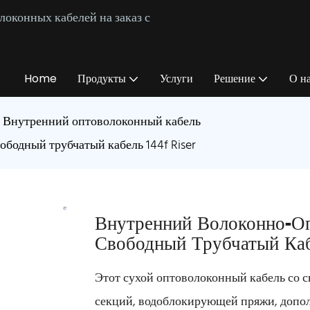
оконных кабелей на заказ с
Home
Продукты
Услуги
Решение
О н
Внутренний оптоволоконный кабель
бодный трубчатый кабель 144f Riser
Внутренний Волоконно-О
Свободный Трубчатый Каб
Этот сухой оптоволоконный кабель со с
секций, водоблокирующей пряжи, допол