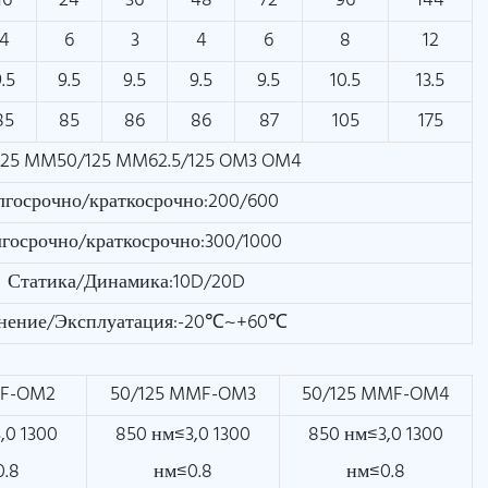
16
24
36
48
72
96
144
4
6
3
4
6
8
12
9.5
9.5
9.5
9.5
9.5
10.5
13.5
85
85
86
86
87
105
175
125 MM50/125 MM62.5/125 OM3 OM4
лгосрочно/краткосрочно:200/600
госрочно/краткосрочно:300/1000
Статика/Динамика:10D/20D
нение/Эксплуатация:-20℃~+60℃
MF-OM2
50/125 MMF-OM3
50/125 MMF-OM4
,0 1300
850 нм≤3,0 1300
850 нм≤3,0 1300
0.8
нм≤0.8
нм≤0.8