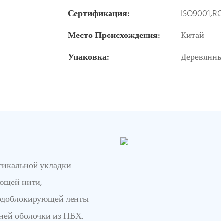
Сертификация:
ISO9001,R
Место Происхождения:
Китай
Упаковка:
Деревянны
ртикальной укладки
ующей нити,
водоблокирующей ленты
шней оболочки из ПВХ.