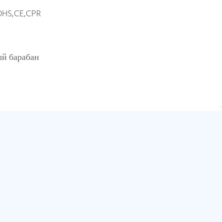
OHS,CE,CPR
й барабан