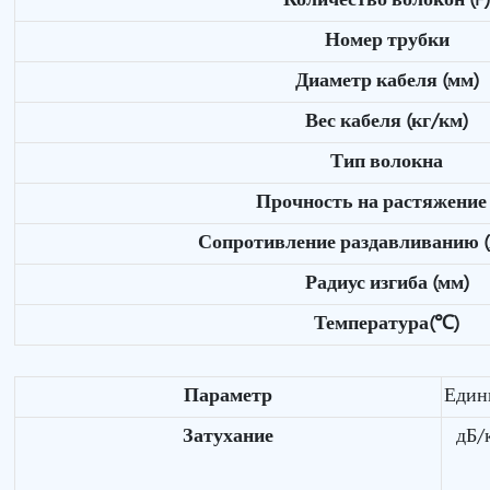
Количество волокон (F
Номер трубки
Диаметр кабеля (мм)
Вес кабеля (кг/км)
Тип волокна
Прочность на растяжение 
Сопротивление раздавливанию (
Радиус изгиба (мм)
Температура(℃)
Параметр
Един
Затухание
дБ/