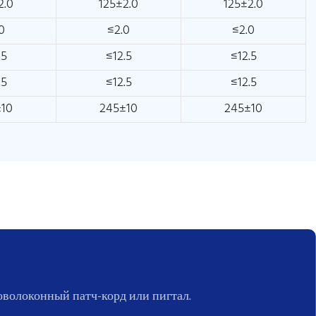
2.0
125±2.0
125±2.0
0
≤2.0
≤2.0
.5
≤12.5
≤12.5
.5
≤12.5
≤12.5
±10
245±10
245±10
волоконный патч-корд или пигтал.