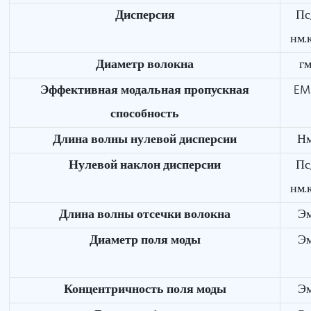
Дисперсия
Пс
нм.
Диаметр волокна
г
Эффективная модальная пропускная
EM
способность
Длина волны нулевой дисперсии
Н
Нулевой наклон дисперсии
Пс
нм.
Длина волны отсечки волокна
Э
Диаметр поля моды
Э
Концентричность поля моды
Э