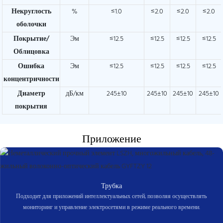
Некруглость
%
≤1.0
≤2.0
≤2.0
≤2.0
оболочки
Покрытие/
Эм
≤12.5
≤12.5
≤12.5
≤12.5
Облицовка
Ошибка
Эм
≤12.5
≤12.5
≤12.5
≤12.5
концентричности
Диаметр
дБ/км
245±10
245±10
245±10
245±10
покрытия
Приложение
Трубка
Подходит для приложений интеллектуальных сетей, позволяя осуществлять
мониторинг и управление электросетями в режиме реального времени.