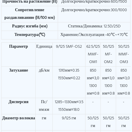
Прочность на растяжение (Н)
Долгосрочно/краткосрочно:600/1500
Сопротивление
Долгосрочно/краткосрочно:300/1000
раздавливанию (Н/100 мм)
Радиус изгиба (мм)
Статика/Динамика: 12.5D/25D
Температура(℃)
Хранение/Эксплуатация:-40℃~+70℃
Параметр
Единица
9/125 SMF-OS2
62.5/125
50/125
50/125
MMF-
MF-
MMF-
OM1
OM2
OM3
Затухание
дБ/км
1310нм≤0.35
850
850
850
1550нм≤0.22
нм≤3,0
нм≤3,0
нм≤3,0
1300
1300
1300
нм≤0.8
нм≤0.8
нм≤0.8
Дисперсия
Пс/
1285~1330нм≤3.5
-
-
-
нм.км
1550нм≤18.0
Диаметр волокна
гм
9/125 гм
50/125
50/125
50/125
гм
гм
гм