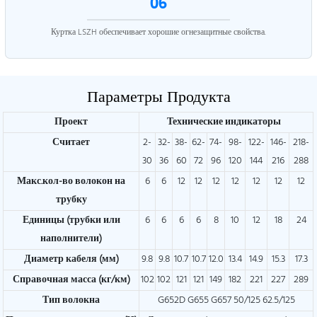
06
Куртка LSZH обеспечивает хорошие огнезащитные свойства.
Параметры Продукта
Проект
Технические индикаторы
Считает
2-
32-
38-
62-
74-
98-
122-
146-
218-
30
36
60
72
96
120
144
216
288
Макс.кол-во волокон на
6
6
12
12
12
12
12
12
12
трубку
Единицы (трубки или
6
6
6
6
8
10
12
18
24
наполнители)
Диаметр кабеля (мм)
9.8
9.8
10.7
10.7
12.0
13.4
14.9
15.3
17.3
Справочная масса (кг/км)
102
102
121
121
149
182
221
227
289
Тип волокна
G652D G655 G657 50/125 62.5/125