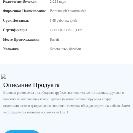
Количество Волокон:
2-288 ядро
Фирменное Наименование:
Веюнион/Юнионфайбер
Срок Поставки:
3-15 рабочих дней
Сертификация:
ISO9001,ROHS,CE,CPR
Место Происхождения:
Китай
Упаковка:
Деревянный барабан
Описание Продукта
Волокна размещены в свободных трубках, изготовленных из высокомодульного
пластика и заполненных гелем. Трубки (и наполнители) скручены вокруг
неметаллического центрального силового элемента, образуя сердечник кабеля. Затем
экструдируется внешняя оболочка из LSZH.