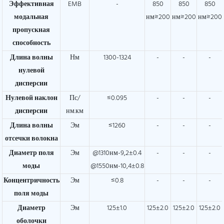
Эффективная
EMB
-
850
850
850
модальная
нм≥200
нм≥200
нм≥200
пропускная
способность
Длина волны
Нм
1300-1324
-
-
-
нулевой
дисперсии
Нулевой наклон
Пс/
≤0.095
-
-
-
дисперсии
нм.км
Длина волны
Эм
≤1260
-
-
-
отсечки волокна
Диаметр поля
Эм
@1310нм-9,2±0.4
-
-
-
моды
@1550нм-10,4±0.8
Концентричность
Эм
≤0.8
-
-
-
поля моды
Диаметр
Эм
125±1.0
125±2.0
125±2.0
125±2.0
оболочки