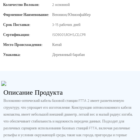
Количество Волокон:
2 основной
Фирменное Наименование:
Веюнион/Юнионфайбер
Срок Поставки:
3-15 рабочих дней
Сертификация:
ISO9001,ROHS,CE,CPR
Место Происхождения:
Китай
Упаковка:
Деревянный барабан
Описание Продукта
Волоконно-оптический кабель базовой станции FTTA 2 имеет разветвленную
структуру, что упрощает его изготовление. Конструкция оптоволоконного кабеля
компактна, имеет небольшой внешний диаметр, легкий вес и малый радиус изгиба,
что обеспечивает стабильность и надежность передачи данных. Подходит для
различных сценариев использования базовых станций FTTA, включая различные
рельефы и условия окружающей среды, такие как города, пригороды и горные