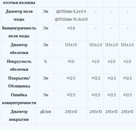
отсечки волокна
Диаметр поля
Эм
@1310нм-9,2±0.4
-
-
-
моды
@1550нм-10,4±0.8
Концентричность
Эм
≤0.8
-
-
-
поля моды
Диаметр
Эм
125±1.0
125±2.0
125±2.0
125±2.0
оболочки
Некруглость
%
≤1.0
≤2.0
≤2.0
≤2.0
оболочки
Покрытие/
Эм
≤12.5
≤12.5
≤12.5
≤12.5
Облицовка
Ошибка
Эм
≤12.5
≤12.5
≤12.5
≤12.5
концентричности
Диаметр
дБ/км
245±10
245±10
245±10
245±10
покрытия