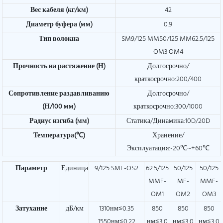
Вес кабеля (кг/км)
42
Диаметр буфера (мм)
0.9
Тип волокна
SM9/125 MM50/125 MM62.5/125
OM3 OM4
Прочность на растяжение (Н)
Долгосрочно/
краткосрочно:200/400
Сопротивление раздавливанию
Долгосрочно/
(Н/100 мм)
краткосрочно:300/1000
Радиус изгиба (мм)
Статика/Динамика:10D/20D
Температура(℃)
Хранение/
Эксплуатация:-20℃~+60℃
Параметр
Единица
9/125 SMF-OS2
62.5/125
50/125
50/125
MMF-
MF-
MMF-
OM1
OM2
OM3
Затухание
дБ/км
1310нм≤0.35
850
850
850
1550нм≤0.22
нм≤3,0
нм≤3,0
нм≤3,0