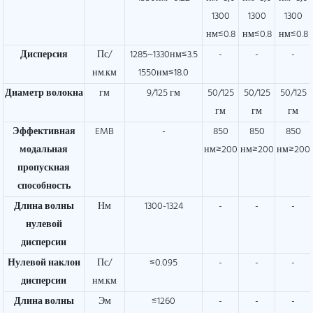
1300
1300
1300
нм≤0.8
нм≤0.8
нм≤0.8
Дисперсия
Пс/
1285~1330нм≤3.5
-
-
-
нм.км
1550нм≤18.0
Диаметр волокна
гм
9/125 гм
50/125
50/125
50/125
гм
гм
гм
Эффективная
EMB
-
850
850
850
модальная
нм≥200
нм≥200
нм≥200
пропускная
способность
Длина волны
Нм
1300-1324
-
-
-
нулевой
дисперсии
Нулевой наклон
Пс/
≤0.095
-
-
-
дисперсии
нм.км
Длина волны
Эм
≤1260
-
-
-