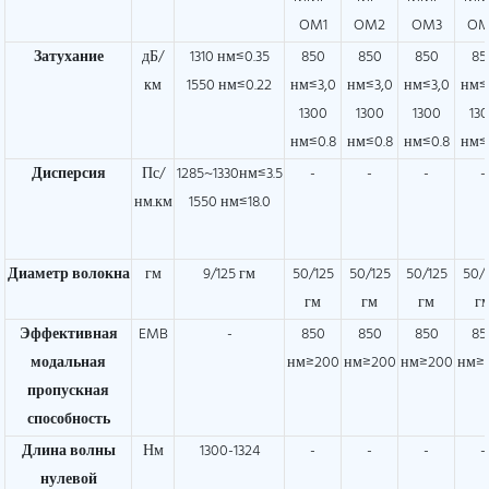
OM1
OM2
OM3
OM
Затухание
дБ/
1310 нм≤0.35
850
850
850
85
км
1550 нм≤0.22
нм≤3,0
нм≤3,0
нм≤3,0
нм≤
1300
1300
1300
13
нм≤0.8
нм≤0.8
нм≤0.8
нм≤
Дисперсия
Пс/
1285~1330нм≤3.5
-
-
-
-
нм.км
1550 нм≤18.0
Диаметр волокна
гм
9/125 гм
50/125
50/125
50/125
50/
гм
гм
гм
г
Эффективная
EMB
-
850
850
850
85
модальная
нм≥200
нм≥200
нм≥200
нм≥
пропускная
способность
Длина волны
Нм
1300-1324
-
-
-
-
нулевой