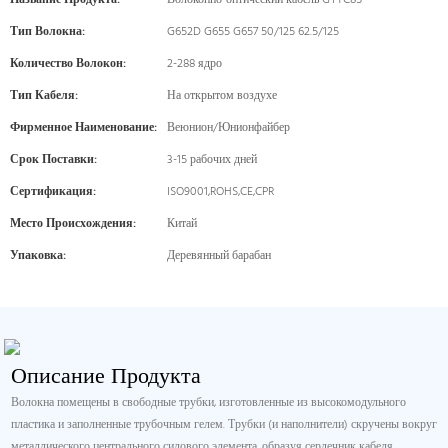
Название Продукта:
Волоконно-оптический кабель GYTC8S
Тип Волокна:
G652D G655 G657 50/125 62.5/125
Количество Волокон:
2-288 ядро
Тип Кабеля:
На открытом воздухе
Фирменное Наименование:
Веюнион/Юнионфайбер
Срок Поставки:
3-15 рабочих дней
Сертификация:
ISO9001,ROHS,CE,CPR
Место Происхождения:
Китай
Упаковка:
Деревянный барабан
Описание Продукта
Волокна помещены в свободные трубки, изготовленные из высокомодульного
пластика и заполненные трубочным гелем. Трубки (и наполнители) скручены вокруг
металлического центрального силового элемента, образуя сердечник кабеля.