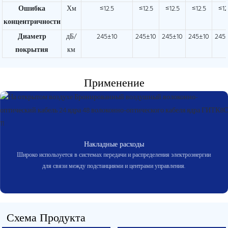
Ошибка
Хм
≤12.5
≤12.5
≤12.5
≤12.5
≤12
концентричности
Диаметр
дБ/
245±10
245±10
245±10
245±10
245
покрытия
км
Применение
Накладные расходы
Широко используется в системах передачи и распределения электроэнергии
для связи между подстанциями и центрами управления.
Схема Продукта