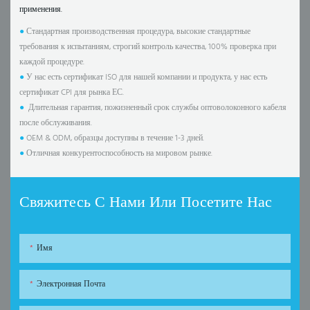
применения.
●
Стандартная производственная процедура, высокие стандартные
требования к испытаниям, строгий контроль качества, 100% проверка при
каждой процедуре.
●
У нас есть сертификат ISO для нашей компании и продукта, у нас есть
сертификат CPI для рынка ЕС.
●
Длительная гарантия, пожизненный срок службы оптоволоконного кабеля
после обслуживания.
●
OEM & ODM, образцы доступны в течение 1-3 дней.
●
Отличная конкурентоспособность на мировом рынке.
Свяжитесь С Нами Или Посетите Нас
Имя
Электронная Почта