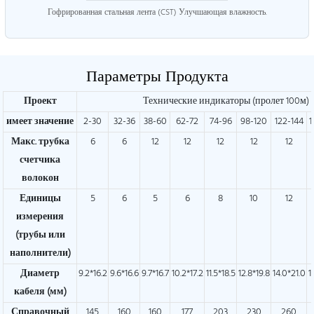
Гофрированная стальная лента (CST) Улучшающая влажность.
Параметры Продукта
Проект
Технические индикаторы (пролет 100м)
имеет значение
2-30
32-36
38-60
62-72
74-96
98-120
122-144
1
Макс. трубка
6
6
12
12
12
12
12
счетчика
волокон
Единицы
5
6
5
6
8
10
12
измерения
(трубы или
наполнители)
Диаметр
9.2*16.2
9.6*16.6
9.7*16.7
10.2*17.2
11.5*18.5
12.8*19.8
14.0*21.0
1
кабеля (мм)
Справочный
145
160
160
177
203
230
260