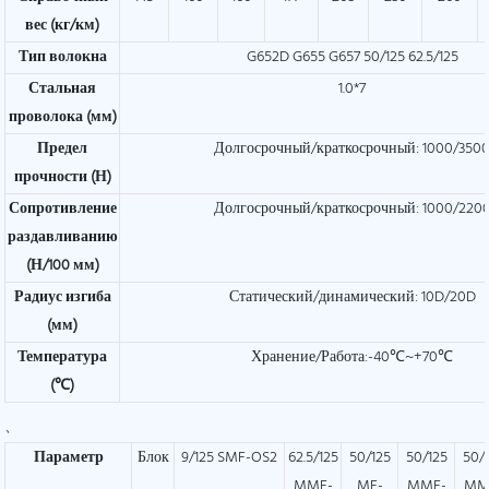
вес (кг/км)
Тип волокна
G652D G655 G657 50/125 62.5/125
Стальная
1.0*7
проволока (мм)
Предел
Долгосрочный/краткосрочный: 1000/350
прочности (Н)
Сопротивление
Долгосрочный/краткосрочный: 1000/220
раздавливанию
(Н/100 мм)
Радиус изгиба
Статический/динамический: 10D/20D
(мм)
Температура
Хранение/Работа:-40℃~+70℃
(℃)
、
Параметр
Блок
9/125 SMF-OS2
62.5/125
50/125
50/125
50/
MMF-
MF-
MMF-
MM