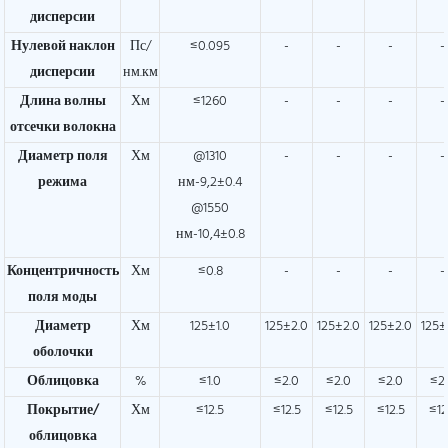
дисперсии
Нулевой наклон
Пс/
≤0.095
-
-
-
-
дисперсии
нм.км
Длина волны
Хм
≤1260
-
-
-
-
отсечки волокна
Диаметр поля
Хм
@1310
-
-
-
-
режима
нм-9,2±0.4
@1550
нм-10,4±0.8
Концентричность
Хм
≤0.8
-
-
-
-
поля моды
Диаметр
Хм
125±1.0
125±2.0
125±2.0
125±2.0
125±
оболочки
Облицовка
%
≤1.0
≤2.0
≤2.0
≤2.0
≤2
Покрытие/
Хм
≤12.5
≤12.5
≤12.5
≤12.5
≤12
облицовка