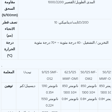
المدى الطويل/القصير:1000/2200
مقاومة
السحق
(N/100mm)
ثابت/ديناميكي: 10D/20D
نصف قطر
الانحناء
(مم)
التخزين / التشغيل: -40 درجة مئوية ~ +70 درجة مئوية
درجة
الحرارة
(°C)
、
50/125
50/125 MF-
62.5/125
9/125 SMF-
Uنيت
المعلمة
OS2
MMF-OM1
OM2
MMF-O
850 نانومتر
850 نانومتر
850 نانومتر
1310 نانومتر
ديسيبل/كم
توهين
≥0.35
≥3.0 1300
≥3.0 1300
≥3.0 1300
متر ≥0.8
نانومتر ≥0.8
نانومتر ≥0.8
1550 نانومتر
≥0.22