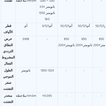
-
-
-
1285 ~ 1330
ملاحظة/nm.km
تشتت
نانومتر ≥3.5
1550 نانومتر
18.0
50/1
أم50/125
أم50/125
أم9/125
أم
قطر
الألياف
850
850
850
-
EMB
عرض
متر≥200
نانومتر≥200
نانومتر≥200
النطاق
الترددي
المشروط
الفعال
-
-
-
1300-1324
نانومتر
الطول
الموجي
صفر
التشتت
-
-
-
≤0.095
ملاحظة/nm.km
منحدر
التشتت