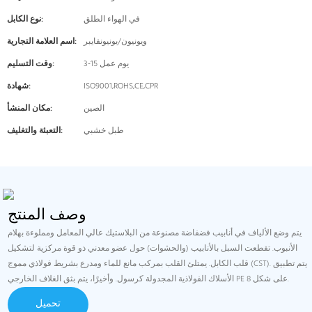
في الهواء الطلق
نوع الكابل:
ويونيون/يونيونفايبر
اسم العلامة التجارية:
3-15 يوم عمل
وقت التسليم:
ISO9001,ROHS,CE,CPR
شهادة:
الصين
مكان المنشأ:
طبل خشبي
التعبئة والتغليف:
وصف المنتج
يتم وضع الألياف في أنابيب فضفاضة مصنوعة من البلاستيك عالي المعامل ومملوءة بهلام
الأنبوب. تقطعت السبل بالأنابيب (والحشوات) حول عضو معدني ذو قوة مركزية لتشكيل
قلب الكابل. يمتلئ القلب بمركب مانع للماء ومدرع بشريط فولاذي مموج (CST). يتم تطبيق
الأسلاك الفولاذية المجدولة كرسول. وأخيرًا، يتم بثق الغلاف الخارجي PE على شكل 8.
تحميل