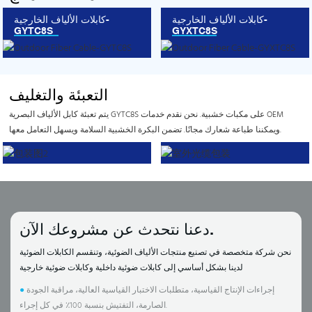
كابلات الألياف الخارجية-
كابلات الألياف الخارجية-
GYTC8S
GYXTC8S
التعبئة والتغليف
يتم تعبئة كابل الألياف البصرية GYTC8S على مكبات خشبية. نحن نقدم خدمات OEM
ويمكننا طباعة شعارك مجانًا. تضمن البكرة الخشبية السلامة ويسهل التعامل معها.
دعنا نتحدث عن مشروعك الآن.
نحن شركة متخصصة في تصنيع منتجات الألياف الضوئية، وتنقسم الكابلات الضوئية
لدينا بشكل أساسي إلى كابلات ضوئية داخلية وكابلات ضوئية خارجية
إجراءات الإنتاج القياسية، متطلبات الاختبار القياسية العالية، مراقبة الجودة
●
الصارمة، التفتيش بنسبة 100٪ في كل إجراء.