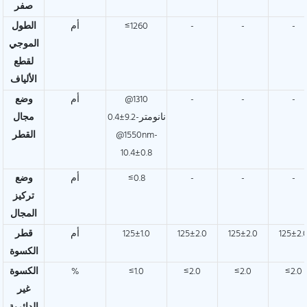
صفر
-
-
-
≤1260
أم
الطول
الموجي
لقطع
الألياف
-
-
-
@1310
أم
وضع
نانومتر-9.2±0.4
مجال
@1550nm-
القطر
10.4±0.8
-
-
-
≤0.8
أم
وضع
تركيز
المجال
125±2.
125±2.0
125±2.0
125±1.0
أم
قطر
الكسوة
≤2.0
≤2.0
≤2.0
≤1.0
%
الكسوة
غير