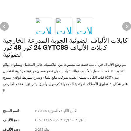
كابلات الألياف الضوئية الجوية المدرعة الخارجية
24 كور 48 كور GYTC8S كابلات الألياف
الضوئية
يتم وضع الألياف في أنابيب فضفاضة مصنوعة من البلاستيك عالي المعامل ومملوءة بهلام
الأنبوب. تقطعت السبل بالأنابيب (والحشوات) حول عضو معدني ذو قوة مركزية لتشكيل
قلب الكابل. يمتلئ القلب بمركب مانع للماء ومدرع بشريط فولاذي مموج (CST). يتم
تطبيق الأسلاك الفولاذية المجدولة كرسول. وأخيرًا، يتم بثق الغلاف الخارجي PE على شكل
8.
GYTC8S كابل الألياف الضوئية
اسم المنتج:
G652D G655 G657 50/125 62.5/125
نوع الألياف:
2-288 نواة
عدد الألياف: