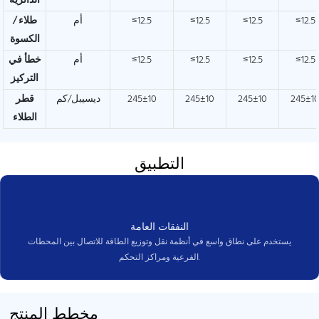
الدائرية
≤12.5
≤12.5
≤12.5
≤12.5
أم
طلاء /
الكسوة
≤12.5
≤12.5
≤12.5
≤12.5
أم
خطأ في
التركيز
245±1
245±10
245±10
245±10
ديسيبل/كم
قطر
الطلاء
التطبيق
النفقات العامة
يستخدم على نطاق واسع في أنظمة نقل وتوزيع الطاقة للاتصال بين المحطات
الفرعية ومراكز التحكم.
مخطط المنتج