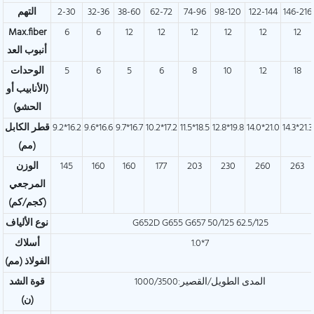
146-216
122-144
98-120
74-96
62-72
38-60
32-36
2-30
التهم
Max.fiber
6
6
12
12
12
12
12
12
أنبوب العد
18
12
10
8
6
5
6
5
الوحدات
(الأنابيب أو
الحشو)
14.3*21.3
14.0*21.0
12.8*19.8
11.5*18.5
10.2*17.2
9.7*16.7
9.6*16.6
9.2*16.2
قطر الكابل
(مم)
263
260
230
203
177
160
160
145
الوزن
المرجعي
(كجم/كم)
G652D G655 G657 50/125 62.5/125
نوع الألياف
1.0*7
أسلاك
الفولاذ (مم)
المدى الطويل/القصير:1000/3500
قوة الشد
(ن)