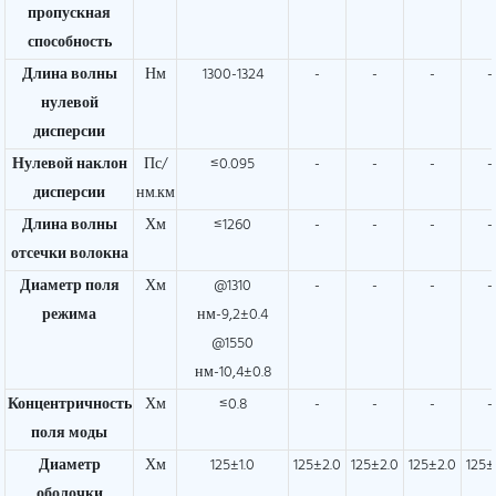
пропускная
способность
Длина волны
Нм
1300-1324
-
-
-
-
нулевой
дисперсии
Нулевой наклон
Пс/
≤0.095
-
-
-
-
дисперсии
нм.км
Длина волны
Хм
≤1260
-
-
-
-
отсечки волокна
Диаметр поля
Хм
@1310
-
-
-
-
режима
нм-9,2±0.4
@1550
нм-10,4±0.8
Концентричность
Хм
≤0.8
-
-
-
-
поля моды
Диаметр
Хм
125±1.0
125±2.0
125±2.0
125±2.0
125±
оболочки