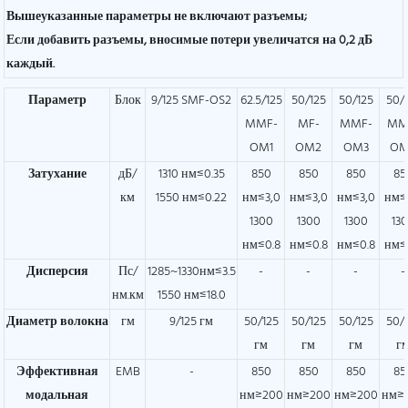
Вышеуказанные параметры не включают разъемы;
Если добавить разъемы, вносимые потери увеличатся на 0,2 дБ
каждый.
Параметр
Блок
9/125 SMF-OS2
62.5/125
50/125
50/125
50/
MMF-
MF-
MMF-
MM
OM1
OM2
OM3
OM
Затухание
дБ/
1310 нм≤0.35
850
850
850
85
км
1550 нм≤0.22
нм≤3,0
нм≤3,0
нм≤3,0
нм≤
1300
1300
1300
13
нм≤0.8
нм≤0.8
нм≤0.8
нм≤
Дисперсия
Пс/
1285~1330нм≤3.5
-
-
-
-
нм.км
1550 нм≤18.0
Диаметр волокна
гм
9/125 гм
50/125
50/125
50/125
50/
гм
гм
гм
г
Эффективная
EMB
-
850
850
850
85
модальная
нм≥200
нм≥200
нм≥200
нм≥