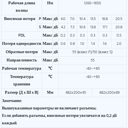
Рабочая длина
Нм
1260~1650
волны
Вносимая потеря
P
Макс
дБ
4.0
7.0
10.4
13.5
16.8
20.5
S
Макс
дБ
4.2
7.3
10.6
13.8
17.1
20.8
PDL
Макс
дБ
0.2
0.3
0.3
0.3
0.3
0.5
Потеря однородности
Макс
дБ
0.6
0.8
1.0
1.4
1.6
2.0
Обратные потери
Макс
дБ
55 (класс P)/50 (класс S)
Направленность
Макс
дБ
55
Рабочая температура
℃
-40~+85
Температура
℃
-40~+85
хранения
Размер (Д х Ш х В)
Мм
482x200x45
482x200x89
Замечание:
Вышеуказанные параметры не включают разъемы;
Если добавить разъемы, вносимые потери увеличатся на 0,2 дБ
каждый.