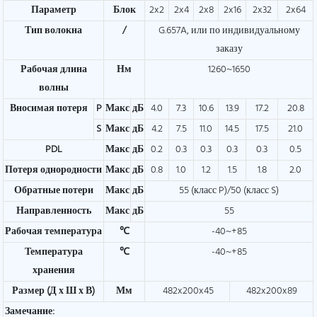
Параметр
Блок
2x2
2x4
2x8
2x16
2x32
2x64
Тип волокна
/
G.657A, или по индивидуальному
заказу
Рабочая длина
Нм
1260~1650
волны
Вносимая потеря
P
Макс
дБ
4.0
7.3
10.6
13.9
17.2
20.8
S
Макс
дБ
4.2
7.5
11.0
14.5
17.5
21.0
PDL
Макс
дБ
0.2
0.3
0.3
0.3
0.3
0.5
Потеря однородности
Макс
дБ
0.8
1.0
1.2
1.5
1.8
2.0
Обратные потери
Макс
дБ
55 (класс P)/50 (класс S)
Направленность
Макс
дБ
55
Рабочая температура
℃
-40~+85
Температура
℃
-40~+85
хранения
Размер (Д х Ш х В)
Мм
482x200x45
482x200x89
Замечание: