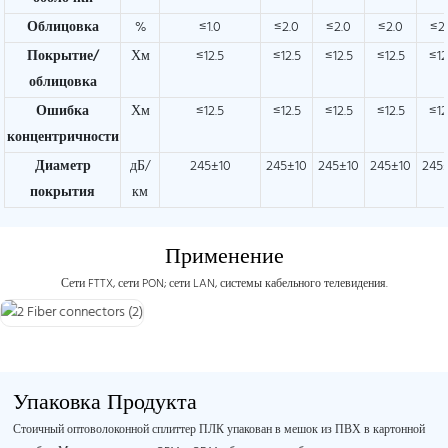
Облицовка
%
≤1.0
≤2.0
≤2.0
≤2.0
≤2
Покрытие/
Хм
≤12.5
≤12.5
≤12.5
≤12.5
≤12
облицовка
Ошибка
Хм
≤12.5
≤12.5
≤12.5
≤12.5
≤12
концентричности
Диаметр
дБ/
245±10
245±10
245±10
245±10
245
покрытия
км
Применение
Сети FTTX, сети PON; сети LAN, системы кабельного телевидения.
Упаковка Продукта
Стоичный оптоволоконной сплиттер ПЛК упакован в мешок из ПВХ в картонной