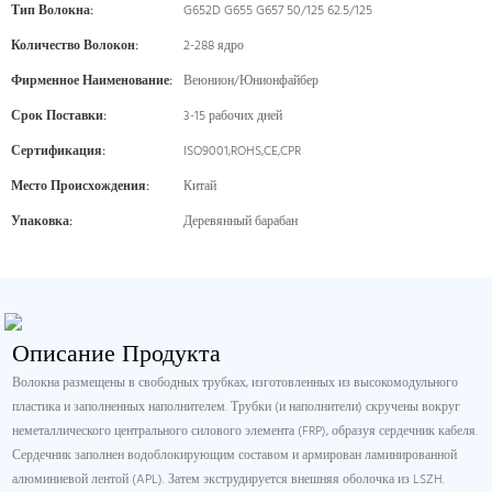
Тип Волокна:
G652D G655 G657 50/125 62.5/125
Количество Волокон:
2-288 ядро
Фирменное Наименование:
Веюнион/Юнионфайбер
Срок Поставки:
3-15 рабочих дней
Сертификация:
ISO9001,ROHS,CE,CPR
Место Происхождения:
Китай
Упаковка:
Деревянный барабан
Описание Продукта
Волокна размещены в свободных трубках, изготовленных из высокомодульного
пластика и заполненных наполнителем. Трубки (и наполнители) скручены вокруг
неметаллического центрального силового элемента (FRP), образуя сердечник кабеля.
Сердечник заполнен водоблокирующим составом и армирован ламинированной
алюминиевой лентой (APL). Затем экструдируется внешняя оболочка из LSZH.