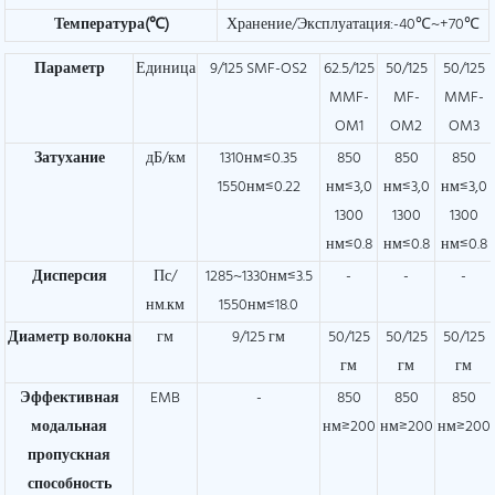
Температура(℃)
Хранение/Эксплуатация:-40℃~+70℃
Параметр
Единица
9/125 SMF-OS2
62.5/125
50/125
50/125
MMF-
MF-
MMF-
OM1
OM2
OM3
Затухание
дБ/км
1310нм≤0.35
850
850
850
1550нм≤0.22
нм≤3,0
нм≤3,0
нм≤3,0
1300
1300
1300
нм≤0.8
нм≤0.8
нм≤0.8
Дисперсия
Пс/
1285~1330нм≤3.5
-
-
-
нм.км
1550нм≤18.0
Диаметр волокна
гм
9/125 гм
50/125
50/125
50/125
гм
гм
гм
Эффективная
EMB
-
850
850
850
модальная
нм≥200
нм≥200
нм≥200
пропускная
способность