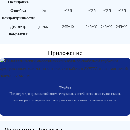
Облицовка
Ошибка
Эм
≤12.5
≤12.5
≤12.5
≤12.5
концентричности
Диаметр
дБ/км
245±10
245±10
245±10
245±10
покрытия
Приложение
Трубка
Подходит для приложений интеллектуальных сетей, позволяя осуществлять
мониторинг и управление электросетями в режиме реального времени.
Диаграмма Продукта