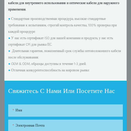
кабели для внутреннего использования и оптические кабели для наружного
применения.
●
Стандартная производственная процедура, высокие стандартные
требования к испытаниям, строгий контроль качества, 100% проверка при
каждой процедуре.
●
У нас есть сертификат ISO для нашей компании и продукта, у нас есть
сертификат CPI для рынка ЕС.
●
Длительная гарантия, пожизненный срок службы оптоволоконного кабеля
после обслуживания.
●
OEM & ODM, образцы доступны в течение 1-3 дней.
●
Отличная конкурентоспособность на мировом рынке.
Свяжитесь С Нами Или Посетите Нас
Имя
Электронная Почта