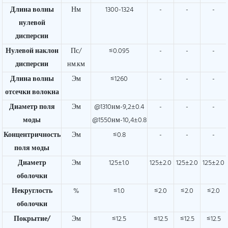
Длина волны
Нм
1300-1324
-
-
-
нулевой
дисперсии
Нулевой наклон
Пс/
≤0.095
-
-
-
дисперсии
нм.км
Длина волны
Эм
≤1260
-
-
-
отсечки волокна
Диаметр поля
Эм
@1310нм-9,2±0.4
-
-
-
моды
@1550нм-10,4±0.8
Концентричность
Эм
≤0.8
-
-
-
поля моды
Диаметр
Эм
125±1.0
125±2.0
125±2.0
125±2.0
оболочки
Некруглость
%
≤1.0
≤2.0
≤2.0
≤2.0
оболочки
Покрытие/
Эм
≤12.5
≤12.5
≤12.5
≤12.5