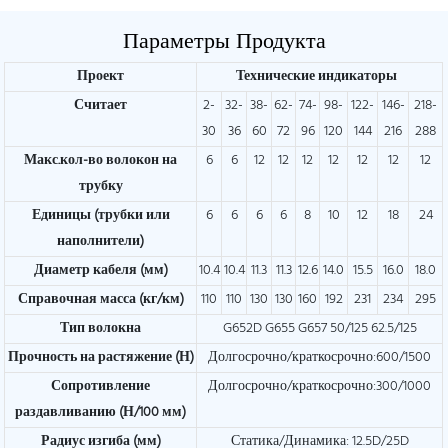
Параметры Продукта
Проект
Технические индикаторы
Считает
2-
32-
38-
62-
74-
98-
122-
146-
218-
30
36
60
72
96
120
144
216
288
Макс.кол-во волокон на
6
6
12
12
12
12
12
12
12
трубку
Единицы (трубки или
6
6
6
6
8
10
12
18
24
наполнители)
Диаметр кабеля (мм)
10.4
10.4
11.3
11.3
12.6
14.0
15.5
16.0
18.0
Справочная масса (кг/км)
110
110
130
130
160
192
231
234
295
Тип волокна
G652D G655 G657 50/125 62.5/125
Прочность на растяжение (Н)
Долгосрочно/краткосрочно:600/1500
Сопротивление
Долгосрочно/краткосрочно:300/1000
раздавливанию (Н/100 мм)
Радиус изгиба (мм)
Статика/Динамика: 12.5D/25D