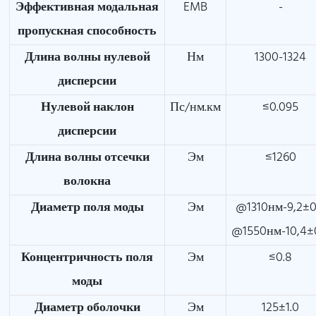
Эффективная модальная
EMB
-
пропускная способность
Длина волны нулевой
Нм
1300-1324
дисперсии
Нулевой наклон
Пс/нм.км
≤0.095
дисперсии
Длина волны отсечки
Эм
≤1260
волокна
Диаметр поля моды
Эм
@1310нм-9,2±0
@1550нм-10,4±
Концентричность поля
Эм
≤0.8
моды
Диаметр оболочки
Эм
125±1.0