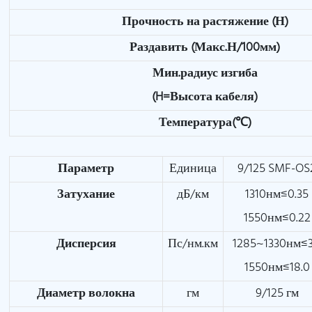
Прочность на растяжение (Н)
Раздавить
(Макс.Н/100мм)
Мин.радиус изгиба
(H=Высота кабеля)
Температура(℃)
Параметр
Единица
9/125 SMF-OS
Затухание
дБ/км
1310нм≤0.35
1550нм≤0.22
Дисперсия
Пс/нм.км
1285~1330нм≤3
1550нм≤18.0
Диаметр волокна
гм
9/125 гм