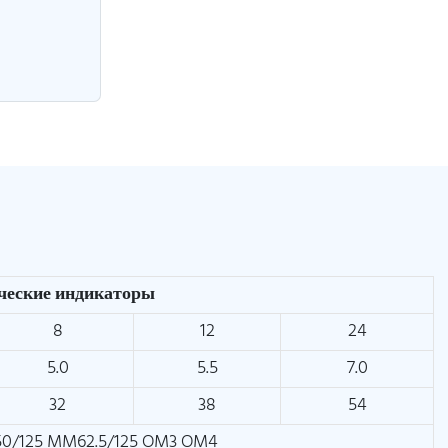
ческие индикаторы
8
12
24
5.0
5.5
7.0
32
38
54
0/125 MM62.5/125 OM3 OM4