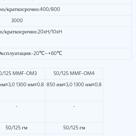
но/краткосрочно:400/800
3000
о/краткосрочно:20xH/10xH
Эксплуатация:-20℃~+60℃
0/125 MMF-OM3
50/125 MMF-OM4
нм≤3,0 1300 нм≤0.8
850 нм≤3,0 1300 нм≤0.8
-
-
50/125 гм
50/125 гм