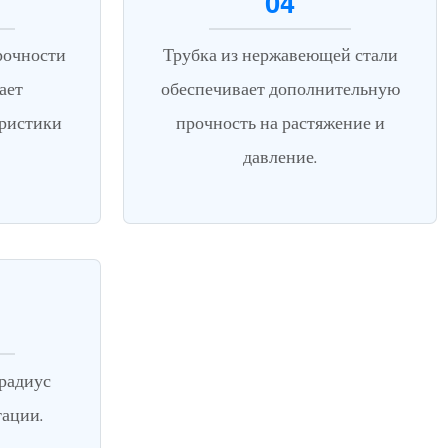
04
рочности
Трубка из нержавеющей стали
ает
обеспечивает дополнительную
еристики
прочность на растяжение и
давление.
радиус
тации.