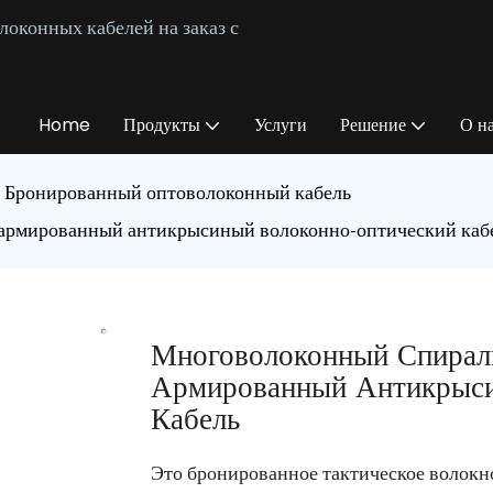
оконных кабелей на заказ с
Home
Продукты
Услуги
Решение
О н
Бронированный оптоволоконный кабель
армированный антикрысиный волоконно-оптический каб
Многоволоконный Спирал
Армированный Антикрыси
Кабель
Это бронированное тактическое волокн