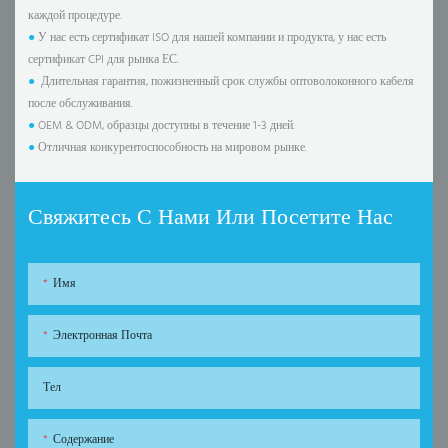
каждой процедуре.
●
У нас есть сертификат ISO для нашей компании и продукта, у нас есть
сертификат CPI для рынка ЕС.
●
Длительная гарантия, пожизненный срок службы оптоволоконного кабеля
после обслуживания.
●
OEM & ODM, образцы доступны в течение 1-3 дней.
●
Отличная конкурентоспособность на мировом рынке.
Свяжитесь С Нами Или Посетите Нас
Имя
Электронная Почта
Тел
Содержание