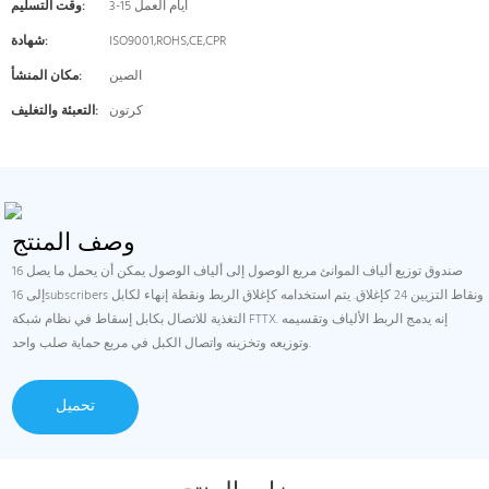
3-15 أيام العمل
وقت التسليم:
ISO9001,ROHS,CE,CPR
شهادة:
الصين
مكان المنشأ:
كرتون
التعبئة والتغليف:
وصف المنتج
16 صندوق توزيع ألياف الموانئ مربع الوصول إلى ألياف الوصول يمكن أن يحمل ما يصل
إلى 16subscribers ونقاط التزيين 24 كإغلاق. يتم استخدامه كإغلاق الربط ونقطة إنهاء لكابل
التغذية للاتصال بكابل إسقاط في نظام شبكة FTTX. إنه يدمج الربط الألياف وتقسيمه
وتوزيعه وتخزينه واتصال الكبل في مربع حماية صلب واحد.
تحميل