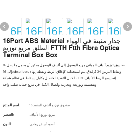
16Port ABS Material جدار مثبتة في الهواء
الطلق مربع توزيع FTTH Ftth Fibra Optica
Terminal Box Box
16 صندوق توزيع ألياف الموانئ مربع الوصول إلى ألياف الوصول يمكن أن يحمل ما يصل
إلى 16subscribers ونقاط التزيين 24 كإغلاق. يتم استخدامه كإغلاق الربط ونقطة إنهاء
لكابل التغذية للاتصال بكابل إسقاط في نظام شبكة FTTX. إنه يدمج الربط الألياف
وتقسيمه وتوزيعه وتخزينه واتصال الكبل في مربع حماية صلب واحد.
16 صندوق توزيع ألياف المنفذ
اسم المنتج:
مربع توزيع الألياف
العنصر:
أسود أبيض رمادي
اللون: