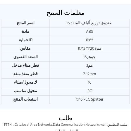
معلمات المنتج
16 صندوق توزيع ألياف المنفذ
اسم المنتج
ABS
مادة
IP65
حماية IP
مم208*241*117
مقاس
جوهر16
السعة القصوى
مم3
قطر ميناء مدخل
7-12mm
قطر منفذ منفذ
16
لا. محول/ميناء
SC
محول مناسب
1x16 PLC Splitter
استيعاب المنتج
طلب
FTTH ، Catv.local Area Networks.Data Communication Networks.wall مثبتة للتطبيق