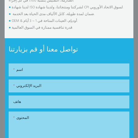
الصارمة، التفتيش بنسبة 100٪ في كل إجراء.
لدينا شهادة ISO لشركتنا ومنتجاتنا، ولدينا شهادة CPI لسوق الاتحاد الأوروبي.
●
ضمان لمدة طويلة، كابل الألياف مدى الحياة بعد الخدمة.
●
OEM & أوديإم، العينات المتاحة في 1 ~ 3 أيام.
●
قدرة تنافسية ممتازة في السوق العالمية.
●
تواصل معنا أو قم بزيارتنا
اسم
البريد الإلكتروني
هاتف
المحتوى