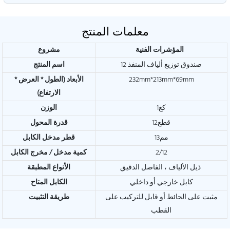
معلمات المنتج
المؤشرات الفنية
مشروع
12 صندوق توزيع ألياف المنفذ
اسم المنتج
232mm*213mm*69mm
الأبعاد (الطول * العرض *
الارتفاع)
كغ1
الوزن
قطع12
قدرة المحول
مم13
قطر مدخل الكابل
2/12
كمية مدخل / مخرج الكابل
ذيل الألياف ، الفاصل الدقيق
الأنواع المطبقة
كابل خارجي أو داخلي
الكابل المتاح
مثبت على الحائط أو قابل للتركيب على
طريقة التثبيت
القطب