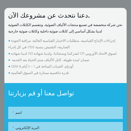
دعنا نتحدث عن مشروعك الآن.
نحن شركة متخصصة في تصنيع منتجات الألياف الضوئية، وتنقسم الكابلات الضوئية
لدينا بشكل أساسي إلى كابلات ضوئية داخلية وكابلات ضوئية خارجية
إجراءات الإنتاج القياسية، متطلبات الاختبار القياسية العالية، مراقبة الجودة
●
الصارمة، التفتيش بنسبة 100٪ في كل إجراء.
لدينا شهادة ISO لشركتنا ومنتجاتنا، ولدينا شهادة CPI لسوق الاتحاد الأوروبي.
●
ضمان لمدة طويلة، كابل الألياف مدى الحياة بعد الخدمة.
●
OEM & أوديإم، العينات المتاحة في 1 ~ 3 أيام.
●
قدرة تنافسية ممتازة في السوق العالمية.
●
تواصل معنا أو قم بزيارتنا
اسم
البريد الإلكتروني