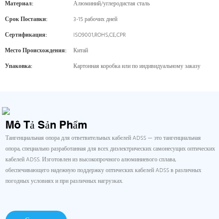
Материал:
Алюминий/углеродистая сталь
Срок Поставки:
3-15 рабочих дней
Сертификация:
ISO9001,ROHS,CE,CPR
Место Происхождения:
Китай
Упаковка:
Картонная коробка или по индивидуальному заказу
Mô Tả Sản Phẩm
Тангенциальная опора для ответвительных кабелей ADSS — это тангенциальная
опора, специально разработанная для всех диэлектрических самонесущих оптических
кабелей ADSS. Изготовлен из высокопрочного алюминиевого сплава,
обеспечивающего надежную поддержку оптических кабелей ADSS в различных
погодных условиях и при различных нагрузках.