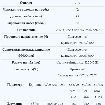
Считает
2-12
Макс.кол-во волокон на трубку
12
Диаметр кабеля (мм)
7.9
Справочная масса (кг/км)
68
Тип волокна
G652D G655 G657 50/125 62.5/125
Прочность на растяжение (Н)
Долгосрочно/
краткосрочно:600/1500
Сопротивление раздавливанию
Долгосрочно/
(Н/100 мм)
краткосрочно:300/1000
Радиус изгиба (мм)
Статика/Динамика: 12.5D/25D
Температура(℃)
Хранение/
Эксплуатация:-40℃~+70℃
Параметр
Единица
9/125 SMF-OS2
62.5/125
50/125
50/125
MMF-
MF-
MMF-
OM1
OM2
OM3
Затухание
дБ/км
1310нм≤0.35
850
850
850