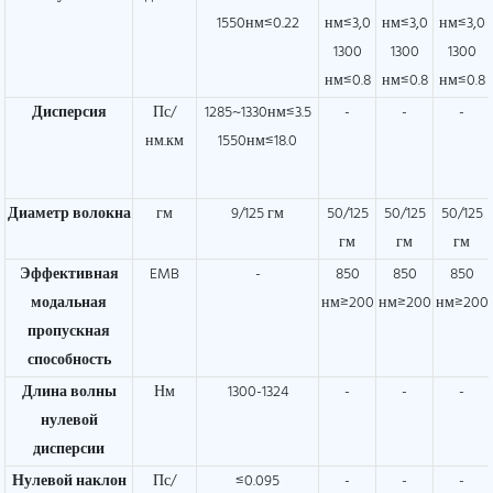
1550нм≤0.22
нм≤3,0
нм≤3,0
нм≤3,0
1300
1300
1300
нм≤0.8
нм≤0.8
нм≤0.8
Дисперсия
Пс/
1285~1330нм≤3.5
-
-
-
нм.км
1550нм≤18.0
Диаметр волокна
гм
9/125 гм
50/125
50/125
50/125
гм
гм
гм
Эффективная
EMB
-
850
850
850
модальная
нм≥200
нм≥200
нм≥200
пропускная
способность
Длина волны
Нм
1300-1324
-
-
-
нулевой
дисперсии
Нулевой наклон
Пс/
≤0.095
-
-
-