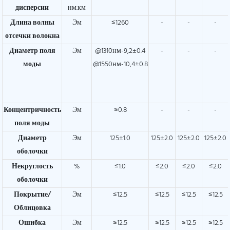
дисперсии
нм.км
Длина волны
Эм
≤1260
-
-
-
отсечки волокна
Диаметр поля
Эм
@1310нм-9,2±0.4
-
-
-
моды
@1550нм-10,4±0.8
Концентричность
Эм
≤0.8
-
-
-
поля моды
Диаметр
Эм
125±1.0
125±2.0
125±2.0
125±2.0
оболочки
Некруглость
%
≤1.0
≤2.0
≤2.0
≤2.0
оболочки
Покрытие/
Эм
≤12.5
≤12.5
≤12.5
≤12.5
Облицовка
Ошибка
Эм
≤12.5
≤12.5
≤12.5
≤12.5