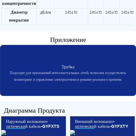
концентричности
Диаметр
дБ/км
245±10
245±10
245±10
245±10
покрытия
Приложение
Трубка
Подходит для приложений интеллектуальных сетей, позволяя осуществлять
мониторинг и управление электросетями в режиме реального времени.
Диаграмма Продукта
Наружный волоконно-
Внешний волоконно-
оптический кабель-GYFXTS
оптический кабель-GYFXTY