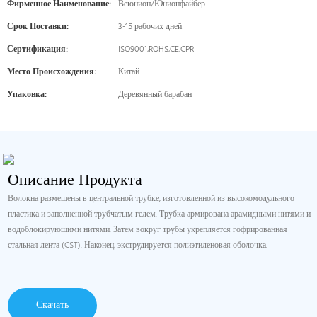
Фирменное Наименование:
Веюнион/Юнионфайбер
Срок Поставки:
3-15 рабочих дней
Сертификация:
ISO9001,ROHS,CE,CPR
Место Происхождения:
Китай
Упаковка:
Деревянный барабан
Описание Продукта
Волокна размещены в центральной трубке, изготовленной из высокомодульного
пластика и заполненной трубчатым гелем. Трубка армирована арамидными нитями и
водоблокирующими нитями. Затем вокруг трубы укрепляется гофрированная
стальная лента (CST). Наконец, экструдируется полиэтиленовая оболочка.
Скачать