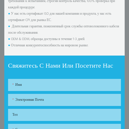
требования к испытаниям, строгий контроль качества, 100% проверка при
каждой процедуре.
●
У нас есть сертификат ISO для нашей компании и продукта, у нас есть
сертификат CPI для рынка ЕС.
●
Длительная гарантия, пожизненный срок службы оптоволоконного кабеля
после обслуживания.
●
OEM & ODM, образцы доступны в течение 1-3 дней.
●
Отличная конкурентоспособность на мировом рынке.
Свяжитесь С Нами Или Посетите Нас
Имя
Электронная Почта
Тел