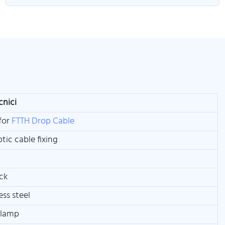
ecnici
for
FTTH Drop Cable
ptic cable fixing
m
ack
ess steel
Clamp