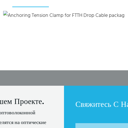
шем Проекте.
Свяжитесь С Н
оптоволоконной
елятся на оптические