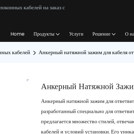
оконных кабелей на заказ с
Home
Продукты
Услуги
Решение
О н
нных кабелей
Анкерный натяжной зажим для кабеля от
Анкерный Натяжной Зажи
Анкерный натяжной зажим для ответвит
разработанный специально для ответвит
предлагается множество стилей, отвеч
кабелей и условий установки. Его уник