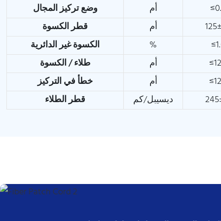
≤0
أم
وضع تركيز المجال
125±
أم
قطر الكسوة
≤1
%
الكسوة غير الدائرية
≤12
أم
طلاء / الكسوة
≤12
أم
خطأ في التركيز
245
ديسيبل/كم
قطر الطلاء