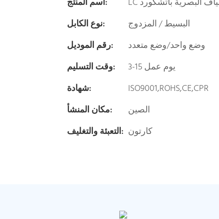
الألياف البصرية باتشكورد
اسم المنتج:
البسيط / المزدوج
نوع الكابل:
وضع واحد/وضع متعدد
رقم الموديل:
3-15 يوم عمل
وقت التسليم:
ISO9001,ROHS,CE,CPR
شهادة:
الصين
مكان المنشأ:
كارتون
التعبئة والتغليف: