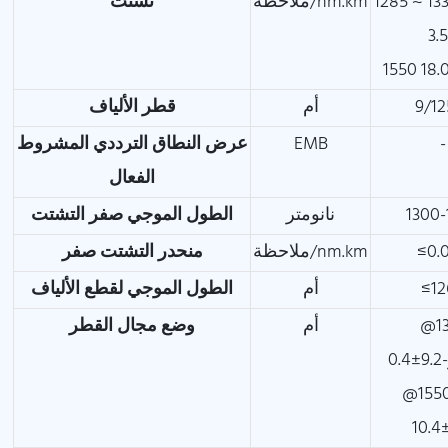
 ~ 1330 نانومتر
ملاحظة/nm.km
تشتت
أم
قطر الألياف
-
EMB
عرض النطاق الترددي المشروط
الفعال
1300-
نانومتر
الطول الموجي صفر التشتت
≤0.
ملاحظة/nm.km
منحدر التشتت صفر
≤12
أم
الطول الموجي لقطع الألياف
@13
أم
وضع مجال القطر
0
@155
10.4