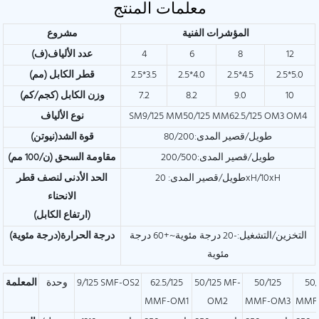
معلمات المنتج
المؤشرات الفنية
مشروع
12
8
6
4
عدد الألياف(ف)
2.5*5.0
2.5*4.5
2.5*4.0
2.5*3.5
قطر الكابل (مم)
10
9.0
8.2
7.2
وزن الكابل (كجم/كم)
SM9/125 MM50/125 MM62.5/125 OM3 OM4
نوع الألياف
طويل/قصير المدى:80/200
قوة الشد(نيوتن)
طويل/قصير المدى:200/500
مقاومة السحق (ن/100 مم)
طويل/قصير المدى: 20xH/10xH
الحد الأدنى لنصف قطر
الانحناء
(ارتفاع الكابل)
التخزين/التشغيل:-20 درجة مئوية~+60 درجة
درجة الحرارة(درجة مئوية)
مئوية
50/
50/125
50/125 MF-
62.5/125
9/125 SMF-OS2
وحدة
المعلمة
MMF-OM1
OM2
MMF-OM3
MMF