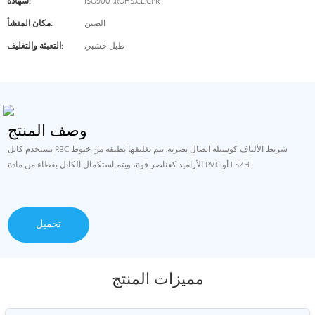
ISO9001,ROHS,CE,CPR
شهادة:
الصين
مكان المنشأ:
طبل خشبي
التعبئة والتغليف:
وصف المنتج
يستخدم كابل RBC شريط الألياف كوسيلة اتصال بصرية. يتم تغليفها بطبقة من خيوط
الأراميد كعناصر قوة، ويتم استكمال الكابل بغطاء من مادة PVC أو LSZH.
تحميل
مميزات المنتج