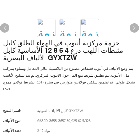
حزمة مركزية أنبوب في الهواء الطلق كابل
مثبطات اللهب درع 4 6 8 12 الأساسية كابل
الألياف البصرية GYXTZW
يتم وضع الألياف في أنبوب فضفاض مصنوع من البلاستيك عالي المعامل ومملوء بمركب
ملء الأنبوب. يتم تطبيق شريط منع الماء حول الأنبوب المركزي. ثم يتم تسليح الأنابيب
بشريط فولاذي مموج (CST) بشكل طولي. تم تضمين سلكين فولاذيين متوازيين في سترة
LSZH.
كابل الألياف الضوئية GYXTZW
اسم المنتج:
G652D G655 G657 50/125 62.5/125
نوع الألياف:
2-12 نواة
عدد الألياف: