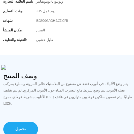
ويونيون/يونيونفايبر
اسم العلامة التجارية:
3-15 يوم عمل
وقت التسليم:
ISO9001,ROHS,CE,CPR
شهادة:
الصين
مكان المنشأ:
طبل خشبي
التعبئة والتغليف:
وصف المنتج
يتم وضع الألياف في أنبوب فضفاض مصنوع من البلاستيك عالي المرونة ومملوء بمركب
تعبئة الأنبوب. يتم وضع شريط مانع لتسرب المياه حول الأنبوب المركزي. ثم يتم تغليف
الأنابيب بشريط فولاذي مموج (CST) طوليًا. يتم تضمين سلكين فولاذيين متوازيين في غلاف
LSZH.
تحميل