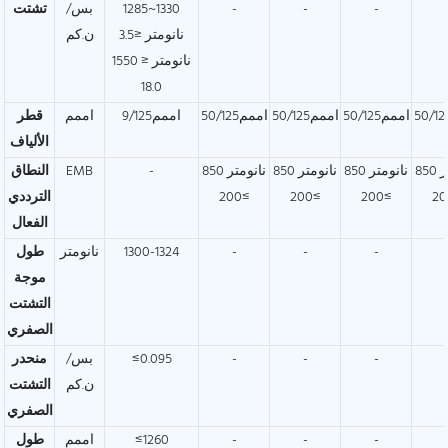
-
-
-
1285~1330
بس/
تشتت
نانومتر ≤3.5
ن.كم
1550 نانومتر ≤
18.0
اممم50/125
اممم50/125
اممم50/125
اممم9/125
اممم
قطر
الألياف
850 نانومتر
850 نانومتر
850 نانومتر
850 نانومتر
-
EMB
النطاق
≥200
≥200
≥200
الترددي
الفعال
-
-
-
1300-1324
نانومتر
طول
موجة
التشتت
الصفري
-
-
-
≤0.095
بس/
منحدر
ن.كم
التشتت
الصفري
-
-
-
≤1260
اممم
طول