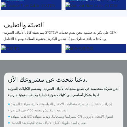
التعبئة والتغليف
يتم تعبئة كابل الألياف الضوئية GYXTZW على بكرات خشبية. نحن نقدم خدمات OEM
ويمكننا طباعة شعارك مجانًا. تضمن البكرة الخشبية السلامة وسهلة التعامل.
دعنا نتحدث عن مشروعك الآن.
نحن شركة متخصصة في تصنيع منتجات الألياف الضوئية، وتنقسم الكابلات الضوئية
لدينا بشكل أساسي إلى كابلات ضوئية داخلية وكابلات ضوئية خارجية
إجراءات الإنتاج القياسية، متطلبات الاختبار القياسية العالية، مراقبة الجودة
●
الصارمة، التفتيش بنسبة 100٪ في كل إجراء.
لدينا شهادة ISO لشركتنا ومنتجاتنا، ولدينا شهادة CPI لسوق الاتحاد الأوروبي.
●
ضمان لمدة طويلة، كابل الألياف مدى الحياة بعد الخدمة.
●