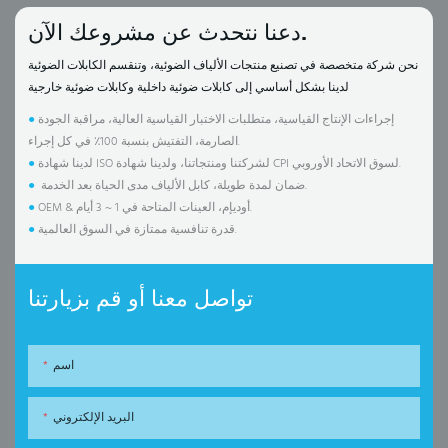
دعنا نتحدث عن مشروعك الآن.
نحن شركة متخصصة في تصنيع منتجات الألياف الضوئية، وتنقسم الكابلات الضوئية
لدينا بشكل أساسي إلى كابلات ضوئية داخلية وكابلات ضوئية خارجية
إجراءات الإنتاج القياسية، متطلبات الاختبار القياسية العالية، مراقبة الجودة
●
الصارمة، التفتيش بنسبة 100٪ في كل إجراء.
لدينا شهادة ISO لشركتنا ومنتجاتنا، ولدينا شهادة CPI لسوق الاتحاد الأوروبي.
●
ضمان لمدة طويلة، كابل الألياف مدى الحياة بعد الخدمة.
●
OEM & أوديإم، العينات المتاحة في 1 ~ 3 أيام.
●
قدرة تنافسية ممتازة في السوق العالمية.
●
تواصل معنا أو قم بزيارتنا
اسم
البريد الإلكتروني