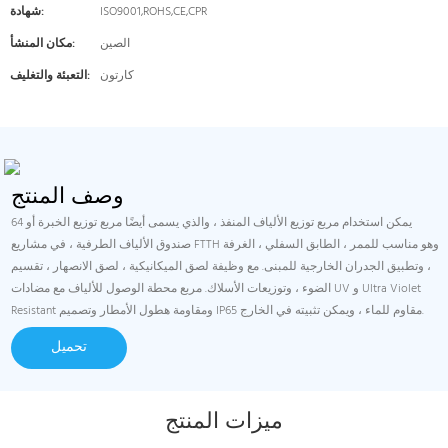
ISO9001,ROHS,CE,CPR
شهادة:
الصين
مكان المنشأ:
كارتون
التعبئة والتغليف:
وصف المنتج
64 يمكن استخدام مربع توزيع الألياف المنفذ ، والذي يسمى أيضًا مربع توزيع الخبرة أو
صندوق الألياف الطرفية ، في مشاريع FTTH وهو مناسب للممر ، الطابق السفلي ، الغرفة
، وتطبيق الجدران الخارجية للمبنى. مع وظيفة لصق الميكانيكية ، لصق الانصهار ، تقسيم
الضوء ، وتوزيعات الأسلاك. مربع محطة الوصول للألياف مع مضادات UV و Ultra Violet
Resistant ومقاومة هطول الأمطار وتصميم IP65 مقاوم للماء ، ويمكن تثبيته في الخارج.
تحميل
ميزات المنتج