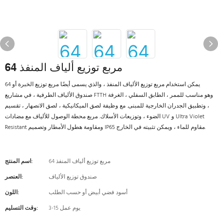
64 مربع توزيع ألياف المنفذ
64 يمكن استخدام مربع توزيع الألياف المنفذ ، والذي يسمى أيضًا مربع توزيع الخبرة أو
صندوق الألياف الطرفية ، في مشاريع FTTH وهو مناسب للممر ، الطابق السفلي ، الغرفة
، وتطبيق الجدران الخارجية للمبنى. مع وظيفة لصق الميكانيكية ، لصق الانصهار ، تقسيم
الضوء ، وتوزيعات الأسلاك. مربع محطة الوصول للألياف مع مضادات UV و Ultra Violet
Resistant ومقاومة هطول الأمطار وتصميم IP65 مقاوم للماء ، ويمكن تثبيته في الخارج.
64 مربع توزيع ألياف المنفذ
اسم المنتج:
صندوق توزيع الألياف
العنصر:
أسود فضي أبيض أو حسب الطلب
اللون:
3-15 يوم عمل
وقت التسليم: