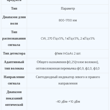
продукта
Тип
Параметр
Диапазон длин
800-1700 нм
волн
Тип
распознавания
CW, 270 Гц±5%, 1 кГц±5%, 2 кГц±5%
сигнала
Тип детектора
ф1мм InGaAs 2 шт.
Адаптивный
Общего назначения ф0,25(голое волокно),
тип волокна
оптоволоконная перемычка ф0,9, ф2,0, ф3,0
Направление
Светодиодный индикатор левого и правого
сигнала
направления
Диапазон
показаний
-40 дБм-+10 дБм
оптической